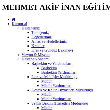
MEHMET AKİF İNAN EĞİTİ
Kurumsal
Hastanemiz
Tarihçemiz
Değerlerimiz
Amaç ve Hedeflerimiz
Krokiler
Kreş ve Gündüz Bakımevi
Vizyon & Misyon
Hastane Yönetimi
Başhekim ve Yardımcıları
Başhekim
Başhekim Yardımcıları
İdari ve Mali İşler Müdürlüğü
Müdür
Müdür Yardımcıları
Destek ve Kalite Hizmetleri Müdürlüğü
Müdür
Müdür Yardımcıları
Sağlık Bakım Hizmetleri Müdürlüğü
Müdür