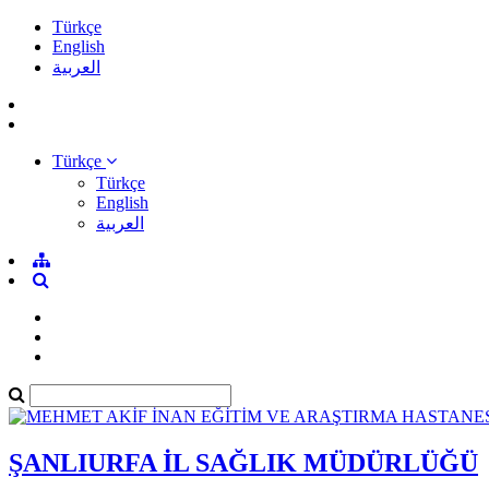
Türkçe
English
العربية
Türkçe
Türkçe
English
العربية
ŞANLIURFA İL SAĞLIK MÜDÜRLÜĞÜ