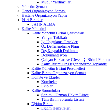
Müdür Yardımcıları
Yönetim Şeması
Genel Organizasyon Şeması
Hastane Organizasyon Yapısı
İdari Birimler
SATIN ALMA
Kalite Yönetimi
Kalite Yönetim Birimi Çalışmaları
Yangın Tatbikatı
İyi Uygulama Örnekleri
Öz Değerlendirme Planı
Dış Kaynaklı Doküman
Dokümantasyon
Çalışan Hakları ve Güvenliği Birimi Formlar
Kalite Birimi Öz Değerlendirme Toplantısı
Kalite Yönetim Birimi Personelleri
Kalite Birimi Organizasyon Şeması
Komite ve Ekipler
Komiteler
Ekipler
Kalite Sorumluları
Sorumlu Uzman Hekim Listesi
Tüm Birim Sorumlu Listesi
Eğitim Birimi
Eğitim Hemşireleri