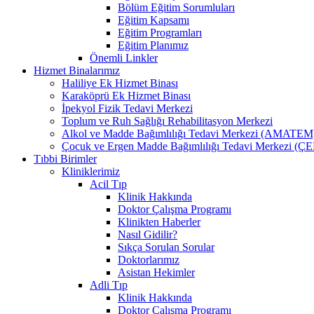
Bölüm Eğitim Sorumluları
Eğitim Kapsamı
Eğitim Programları
Eğitim Planımız
Önemli Linkler
Hizmet Binalarımız
Haliliye Ek Hizmet Binası
Karaköprü Ek Hizmet Binası
İpekyol Fizik Tedavi Merkezi
Toplum ve Ruh Sağlığı Rehabilitasyon Merkezi
Alkol ve Madde Bağımlılığı Tedavi Merkezi (AMATEM
Çocuk ve Ergen Madde Bağımlılığı Tedavi Merkezi 
Tıbbi Birimler
Kliniklerimiz
Acil Tıp
Klinik Hakkında
Doktor Çalışma Programı
Klinikten Haberler
Nasıl Gidilir?
Sıkça Sorulan Sorular
Doktorlarımız
Asistan Hekimler
Adli Tıp
Klinik Hakkında
Doktor Çalışma Programı