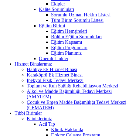
Ekipler
Kalite Sorumluları
Sorumlu Uzman Hekim Listesi
Tüm Birim Sorumlu Listesi
Eğitim Birimi
Eğitim Hemşireleri
Bölüm Eğitim Sorumluları
Eğitim Kapsamı
Eğitim Programları
Eğitim Planımız
Önemli Linkler
Hizmet Binalarımız
Haliliye Ek Hizmet Binası
Karaköprü Ek Hizmet Binası
İpekyol Fizik Tedavi Merkezi
Toplum ve Ruh Sağlığı Rehabilitasyon Merkezi
Alkol ve Madde Bağımlılığı Tedavi Merkezi
(AMATEM)
Çocuk ve Ergen Madde Bağımlılığı Tedavi Merkezi
(ÇEMATEM)
Tıbbi Birimler
Kliniklerimiz
Acil Tıp
Klinik Hakkında
Doktor Çalışma Programı