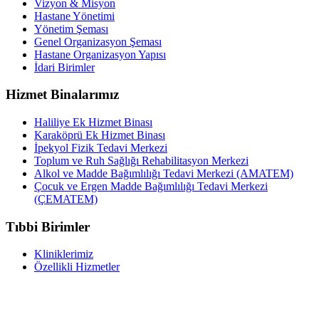
Vizyon & Misyon
Hastane Yönetimi
Yönetim Şeması
Genel Organizasyon Şeması
Hastane Organizasyon Yapısı
İdari Birimler
Hizmet Binalarımız
Haliliye Ek Hizmet Binası
Karaköprü Ek Hizmet Binası
İpekyol Fizik Tedavi Merkezi
Toplum ve Ruh Sağlığı Rehabilitasyon Merkezi
Alkol ve Madde Bağımlılığı Tedavi Merkezi (AMATEM)
Çocuk ve Ergen Madde Bağımlılığı Tedavi Merkezi
(ÇEMATEM)
Tıbbi Birimler
Kliniklerimiz
Özellikli Hizmetler