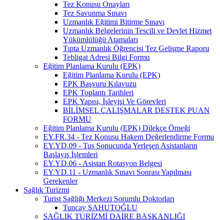
Tez Konusu Onayları
Tez Savunma Sınavı
Uzmanlık Eğitimi Bitirme Sınavı
Uzmanlık Belgelerinin Tescili ve Devlet Hizmet
Yükümlülüğü Atamaları
Tıpta Uzmanlık Öğrencisi Tez Gelişme Raporu
Tebligat Adresi Bilgi Formu
Eğitim Planlama Kurulu (EPK)
Eğitim Planlama Kurulu (EPK)
EPK Başvuru Kılavuzu
EPK Toplantı Tarihleri
EPK Yapısı, İşleyişi Ve Görevleri
BİLİMSEL ÇALIŞMALAR DESTEK PUAN
FORMU
Eğitim Planlama Kurulu (EPK) Dilekçe Örneği
EY.FR.34 - Tez Konusu Hakem Değerlendirme Formu
EY.YD.09 - Tus Sonucunda Yerleşen Asistanların
Başlayış İşlemleri
EY.YD.06 - Asistan Rotasyon Belgesi
EY.YD.11 - Uzmanlık Sınavı Sonrası Yapılması
Gerekenler
Sağlık Turizmi
Turist Sağlığı Merkezi Sorumlu Doktorları
Tuncay ŞAHUTOĞLU
SAĞLIK TURİZMİ DAİRE BAŞKANLIĞI