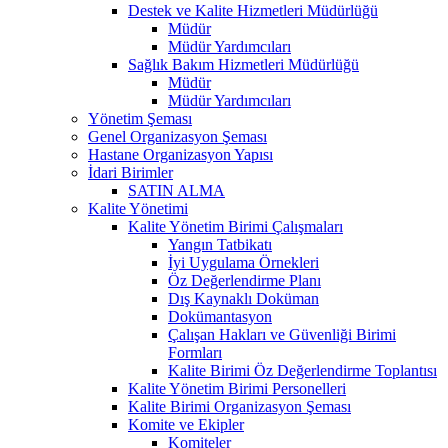
Destek ve Kalite Hizmetleri Müdürlüğü
Müdür
Müdür Yardımcıları
Sağlık Bakım Hizmetleri Müdürlüğü
Müdür
Müdür Yardımcıları
Yönetim Şeması
Genel Organizasyon Şeması
Hastane Organizasyon Yapısı
İdari Birimler
SATIN ALMA
Kalite Yönetimi
Kalite Yönetim Birimi Çalışmaları
Yangın Tatbikatı
İyi Uygulama Örnekleri
Öz Değerlendirme Planı
Dış Kaynaklı Doküman
Dokümantasyon
Çalışan Hakları ve Güvenliği Birimi
Formları
Kalite Birimi Öz Değerlendirme Toplantısı
Kalite Yönetim Birimi Personelleri
Kalite Birimi Organizasyon Şeması
Komite ve Ekipler
Komiteler