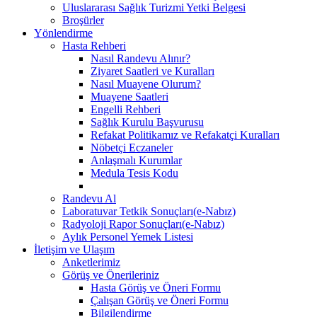
Uluslararası Sağlık Turizmi Yetki Belgesi
Broşürler
Yönlendirme
Hasta Rehberi
Nasıl Randevu Alınır?
Ziyaret Saatleri ve Kuralları
Nasıl Muayene Olurum?
Muayene Saatleri
Engelli Rehberi
Sağlık Kurulu Başvurusu
Refakat Politikamız ve Refakatçi Kuralları
Nöbetçi Eczaneler
Anlaşmalı Kurumlar
Medula Tesis Kodu
Randevu Al
Laboratuvar Tetkik Sonuçları(e-Nabız)
Radyoloji Rapor Sonuçları(e-Nabız)
Aylık Personel Yemek Listesi
İletişim ve Ulaşım
Anketlerimiz
Görüş ve Önerileriniz
Hasta Görüş ve Öneri Formu
Çalışan Görüş ve Öneri Formu
Bilgilendirme