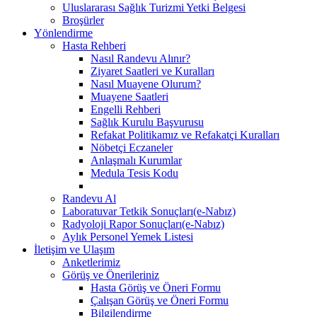
Uluslararası Sağlık Turizmi Yetki Belgesi
Broşürler
Yönlendirme
Hasta Rehberi
Nasıl Randevu Alınır?
Ziyaret Saatleri ve Kuralları
Nasıl Muayene Olurum?
Muayene Saatleri
Engelli Rehberi
Sağlık Kurulu Başvurusu
Refakat Politikamız ve Refakatçi Kuralları
Nöbetçi Eczaneler
Anlaşmalı Kurumlar
Medula Tesis Kodu
Randevu Al
Laboratuvar Tetkik Sonuçları(e-Nabız)
Radyoloji Rapor Sonuçları(e-Nabız)
Aylık Personel Yemek Listesi
İletişim ve Ulaşım
Anketlerimiz
Görüş ve Önerileriniz
Hasta Görüş ve Öneri Formu
Çalışan Görüş ve Öneri Formu
Bilgilendirme