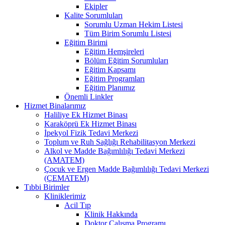
Ekipler
Kalite Sorumluları
Sorumlu Uzman Hekim Listesi
Tüm Birim Sorumlu Listesi
Eğitim Birimi
Eğitim Hemşireleri
Bölüm Eğitim Sorumluları
Eğitim Kapsamı
Eğitim Programları
Eğitim Planımız
Önemli Linkler
Hizmet Binalarımız
Haliliye Ek Hizmet Binası
Karaköprü Ek Hizmet Binası
İpekyol Fizik Tedavi Merkezi
Toplum ve Ruh Sağlığı Rehabilitasyon Merkezi
Alkol ve Madde Bağımlılığı Tedavi Merkezi
(AMATEM)
Çocuk ve Ergen Madde Bağımlılığı Tedavi Merkezi
(ÇEMATEM)
Tıbbi Birimler
Kliniklerimiz
Acil Tıp
Klinik Hakkında
Doktor Çalışma Programı