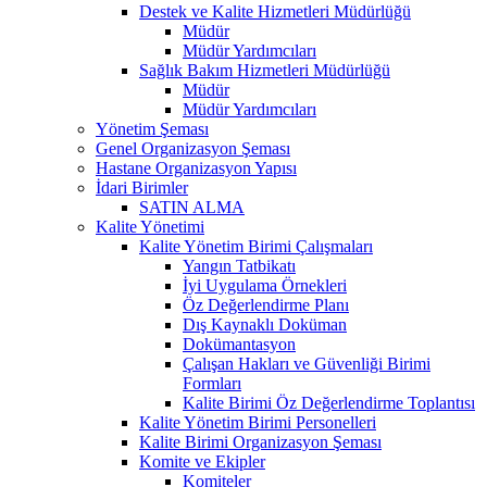
Destek ve Kalite Hizmetleri Müdürlüğü
Müdür
Müdür Yardımcıları
Sağlık Bakım Hizmetleri Müdürlüğü
Müdür
Müdür Yardımcıları
Yönetim Şeması
Genel Organizasyon Şeması
Hastane Organizasyon Yapısı
İdari Birimler
SATIN ALMA
Kalite Yönetimi
Kalite Yönetim Birimi Çalışmaları
Yangın Tatbikatı
İyi Uygulama Örnekleri
Öz Değerlendirme Planı
Dış Kaynaklı Doküman
Dokümantasyon
Çalışan Hakları ve Güvenliği Birimi
Formları
Kalite Birimi Öz Değerlendirme Toplantısı
Kalite Yönetim Birimi Personelleri
Kalite Birimi Organizasyon Şeması
Komite ve Ekipler
Komiteler