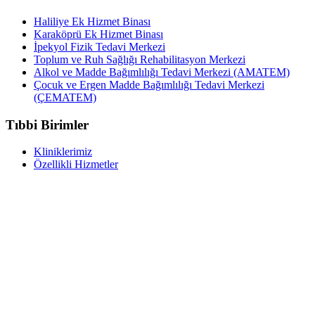
Haliliye Ek Hizmet Binası
Karaköprü Ek Hizmet Binası
İpekyol Fizik Tedavi Merkezi
Toplum ve Ruh Sağlığı Rehabilitasyon Merkezi
Alkol ve Madde Bağımlılığı Tedavi Merkezi (AMATEM)
Çocuk ve Ergen Madde Bağımlılığı Tedavi Merkezi
(ÇEMATEM)
Tıbbi Birimler
Kliniklerimiz
Özellikli Hizmetler