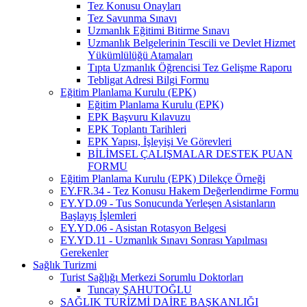
Tez Konusu Onayları
Tez Savunma Sınavı
Uzmanlık Eğitimi Bitirme Sınavı
Uzmanlık Belgelerinin Tescili ve Devlet Hizmet
Yükümlülüğü Atamaları
Tıpta Uzmanlık Öğrencisi Tez Gelişme Raporu
Tebligat Adresi Bilgi Formu
Eğitim Planlama Kurulu (EPK)
Eğitim Planlama Kurulu (EPK)
EPK Başvuru Kılavuzu
EPK Toplantı Tarihleri
EPK Yapısı, İşleyişi Ve Görevleri
BİLİMSEL ÇALIŞMALAR DESTEK PUAN
FORMU
Eğitim Planlama Kurulu (EPK) Dilekçe Örneği
EY.FR.34 - Tez Konusu Hakem Değerlendirme Formu
EY.YD.09 - Tus Sonucunda Yerleşen Asistanların
Başlayış İşlemleri
EY.YD.06 - Asistan Rotasyon Belgesi
EY.YD.11 - Uzmanlık Sınavı Sonrası Yapılması
Gerekenler
Sağlık Turizmi
Turist Sağlığı Merkezi Sorumlu Doktorları
Tuncay ŞAHUTOĞLU
SAĞLIK TURİZMİ DAİRE BAŞKANLIĞI