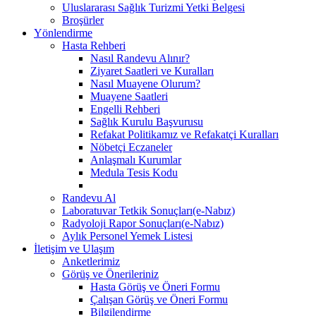
Uluslararası Sağlık Turizmi Yetki Belgesi
Broşürler
Yönlendirme
Hasta Rehberi
Nasıl Randevu Alınır?
Ziyaret Saatleri ve Kuralları
Nasıl Muayene Olurum?
Muayene Saatleri
Engelli Rehberi
Sağlık Kurulu Başvurusu
Refakat Politikamız ve Refakatçi Kuralları
Nöbetçi Eczaneler
Anlaşmalı Kurumlar
Medula Tesis Kodu
Randevu Al
Laboratuvar Tetkik Sonuçları(e-Nabız)
Radyoloji Rapor Sonuçları(e-Nabız)
Aylık Personel Yemek Listesi
İletişim ve Ulaşım
Anketlerimiz
Görüş ve Önerileriniz
Hasta Görüş ve Öneri Formu
Çalışan Görüş ve Öneri Formu
Bilgilendirme