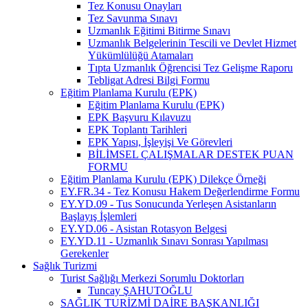
Tez Konusu Onayları
Tez Savunma Sınavı
Uzmanlık Eğitimi Bitirme Sınavı
Uzmanlık Belgelerinin Tescili ve Devlet Hizmet
Yükümlülüğü Atamaları
Tıpta Uzmanlık Öğrencisi Tez Gelişme Raporu
Tebligat Adresi Bilgi Formu
Eğitim Planlama Kurulu (EPK)
Eğitim Planlama Kurulu (EPK)
EPK Başvuru Kılavuzu
EPK Toplantı Tarihleri
EPK Yapısı, İşleyişi Ve Görevleri
BİLİMSEL ÇALIŞMALAR DESTEK PUAN
FORMU
Eğitim Planlama Kurulu (EPK) Dilekçe Örneği
EY.FR.34 - Tez Konusu Hakem Değerlendirme Formu
EY.YD.09 - Tus Sonucunda Yerleşen Asistanların
Başlayış İşlemleri
EY.YD.06 - Asistan Rotasyon Belgesi
EY.YD.11 - Uzmanlık Sınavı Sonrası Yapılması
Gerekenler
Sağlık Turizmi
Turist Sağlığı Merkezi Sorumlu Doktorları
Tuncay ŞAHUTOĞLU
SAĞLIK TURİZMİ DAİRE BAŞKANLIĞI