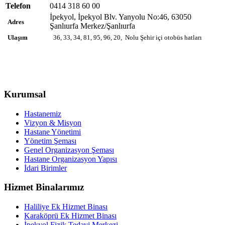
Telefon
0414 318 60 00
İpekyol, İpekyol Blv. Yanyolu No:46, 63050
Adres
Şanlıurfa Merkez/Şanlıurfa
Ulaşım
36, 33, 34, 81, 95, 96, 20, Nolu Şehir içi otobüs hatları
Kurumsal
Hastanemiz
Vizyon & Misyon
Hastane Yönetimi
Yönetim Şeması
Genel Organizasyon Şeması
Hastane Organizasyon Yapısı
İdari Birimler
Hizmet Binalarımız
Haliliye Ek Hizmet Binası
Karaköprü Ek Hizmet Binası
İpekyol Fizik Tedavi Merkezi