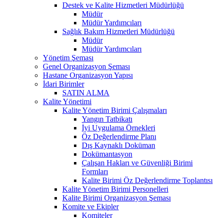
Destek ve Kalite Hizmetleri Müdürlüğü
Müdür
Müdür Yardımcıları
Sağlık Bakım Hizmetleri Müdürlüğü
Müdür
Müdür Yardımcıları
Yönetim Şeması
Genel Organizasyon Şeması
Hastane Organizasyon Yapısı
İdari Birimler
SATIN ALMA
Kalite Yönetimi
Kalite Yönetim Birimi Çalışmaları
Yangın Tatbikatı
İyi Uygulama Örnekleri
Öz Değerlendirme Planı
Dış Kaynaklı Doküman
Dokümantasyon
Çalışan Hakları ve Güvenliği Birimi
Formları
Kalite Birimi Öz Değerlendirme Toplantısı
Kalite Yönetim Birimi Personelleri
Kalite Birimi Organizasyon Şeması
Komite ve Ekipler
Komiteler