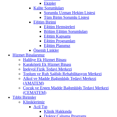
Ekipler
Kalite Sorumluları
Sorumlu Uzman Hekim Listesi
Tüm Birim Sorumlu Listesi
Eğitim Birimi
Eğitim Hemşireleri
Bölüm Eğitim Sorumluları
Eğitim Kapsamı
Eğitim Programları
Eğitim Planımız
Önemli Linkler
Hizmet Binalarımız
Haliliye Ek Hizmet Binası
Karaköprü Ek Hizmet Binası
İpekyol Fizik Tedavi Merkezi
Toplum ve Ruh Sağlığı Rehabilitasyon Merkezi
Alkol ve Madde Bağımlılığı Tedavi Merkezi
(AMATEM)
Çocuk ve Ergen Madde Bağımlılığı Tedavi Merkezi
(ÇEMATEM)
Tıbbi Birimler
Kliniklerimiz
Acil Tıp
Klinik Hakkında
Doktor Çalışma Programı