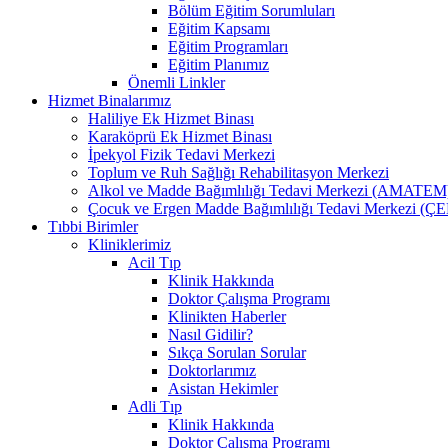
Bölüm Eğitim Sorumluları
Eğitim Kapsamı
Eğitim Programları
Eğitim Planımız
Önemli Linkler
Hizmet Binalarımız
Haliliye Ek Hizmet Binası
Karaköprü Ek Hizmet Binası
İpekyol Fizik Tedavi Merkezi
Toplum ve Ruh Sağlığı Rehabilitasyon Merkezi
Alkol ve Madde Bağımlılığı Tedavi Merkezi (AMATEM
Çocuk ve Ergen Madde Bağımlılığı Tedavi Merkezi 
Tıbbi Birimler
Kliniklerimiz
Acil Tıp
Klinik Hakkında
Doktor Çalışma Programı
Klinikten Haberler
Nasıl Gidilir?
Sıkça Sorulan Sorular
Doktorlarımız
Asistan Hekimler
Adli Tıp
Klinik Hakkında
Doktor Çalışma Programı