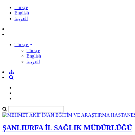
Türkçe
English
العربية
Türkçe
Türkçe
English
العربية
ŞANLIURFA İL SAĞLIK MÜDÜRLÜĞÜ