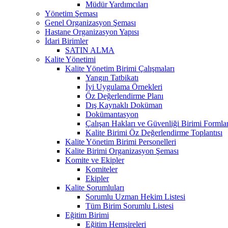
Müdür Yardımcıları
Yönetim Şeması
Genel Organizasyon Şeması
Hastane Organizasyon Yapısı
İdari Birimler
SATIN ALMA
Kalite Yönetimi
Kalite Yönetim Birimi Çalışmaları
Yangın Tatbikatı
İyi Uygulama Örnekleri
Öz Değerlendirme Planı
Dış Kaynaklı Doküman
Dokümantasyon
Çalışan Hakları ve Güvenliği Birimi Formlar
Kalite Birimi Öz Değerlendirme Toplantısı
Kalite Yönetim Birimi Personelleri
Kalite Birimi Organizasyon Şeması
Komite ve Ekipler
Komiteler
Ekipler
Kalite Sorumluları
Sorumlu Uzman Hekim Listesi
Tüm Birim Sorumlu Listesi
Eğitim Birimi
Eğitim Hemşireleri