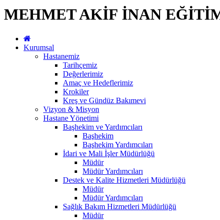
MEHMET AKİF İNAN EĞİTİ
Kurumsal
Hastanemiz
Tarihçemiz
Değerlerimiz
Amaç ve Hedeflerimiz
Krokiler
Kreş ve Gündüz Bakımevi
Vizyon & Misyon
Hastane Yönetimi
Başhekim ve Yardımcıları
Başhekim
Başhekim Yardımcıları
İdari ve Mali İşler Müdürlüğü
Müdür
Müdür Yardımcıları
Destek ve Kalite Hizmetleri Müdürlüğü
Müdür
Müdür Yardımcıları
Sağlık Bakım Hizmetleri Müdürlüğü
Müdür