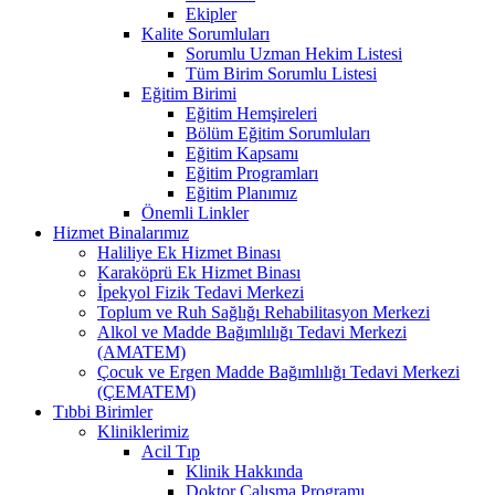
Ekipler
Kalite Sorumluları
Sorumlu Uzman Hekim Listesi
Tüm Birim Sorumlu Listesi
Eğitim Birimi
Eğitim Hemşireleri
Bölüm Eğitim Sorumluları
Eğitim Kapsamı
Eğitim Programları
Eğitim Planımız
Önemli Linkler
Hizmet Binalarımız
Haliliye Ek Hizmet Binası
Karaköprü Ek Hizmet Binası
İpekyol Fizik Tedavi Merkezi
Toplum ve Ruh Sağlığı Rehabilitasyon Merkezi
Alkol ve Madde Bağımlılığı Tedavi Merkezi
(AMATEM)
Çocuk ve Ergen Madde Bağımlılığı Tedavi Merkezi
(ÇEMATEM)
Tıbbi Birimler
Kliniklerimiz
Acil Tıp
Klinik Hakkında
Doktor Çalışma Programı