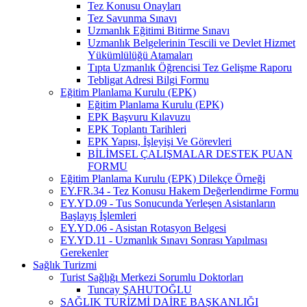
Tez Konusu Onayları
Tez Savunma Sınavı
Uzmanlık Eğitimi Bitirme Sınavı
Uzmanlık Belgelerinin Tescili ve Devlet Hizmet
Yükümlülüğü Atamaları
Tıpta Uzmanlık Öğrencisi Tez Gelişme Raporu
Tebligat Adresi Bilgi Formu
Eğitim Planlama Kurulu (EPK)
Eğitim Planlama Kurulu (EPK)
EPK Başvuru Kılavuzu
EPK Toplantı Tarihleri
EPK Yapısı, İşleyişi Ve Görevleri
BİLİMSEL ÇALIŞMALAR DESTEK PUAN
FORMU
Eğitim Planlama Kurulu (EPK) Dilekçe Örneği
EY.FR.34 - Tez Konusu Hakem Değerlendirme Formu
EY.YD.09 - Tus Sonucunda Yerleşen Asistanların
Başlayış İşlemleri
EY.YD.06 - Asistan Rotasyon Belgesi
EY.YD.11 - Uzmanlık Sınavı Sonrası Yapılması
Gerekenler
Sağlık Turizmi
Turist Sağlığı Merkezi Sorumlu Doktorları
Tuncay ŞAHUTOĞLU
SAĞLIK TURİZMİ DAİRE BAŞKANLIĞI