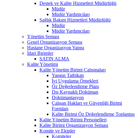
Destek ve Kalite Hizmetleri Müdürlüğü
Müdür
Müdür Yardımcıları
Sağlık Bakım Hizmetleri Müdürlüğü
Müdür
Müdür Yardımcıları
Yönetim Şeması
Genel Organizasyon Şeması
Hastane Organizasyon Yapısı
İdari Birimler
SATIN ALMA
Kalite Yönetimi
Kalite Yönetim Birimi Çalışmaları
Yangın Tatbikatı
İyi Uygulama Örnekleri
Öz Değerlendirme Planı
Dış Kaynaklı Doküman
Dokümantasyon
Çalışan Hakları ve Güvenliği Birimi
Formları
Kalite Birimi Öz Değerlendirme Toplantısı
Kalite Yönetim Birimi Personelleri
Kalite Birimi Organizasyon Şeması
Komite ve Ekipler
Komiteler