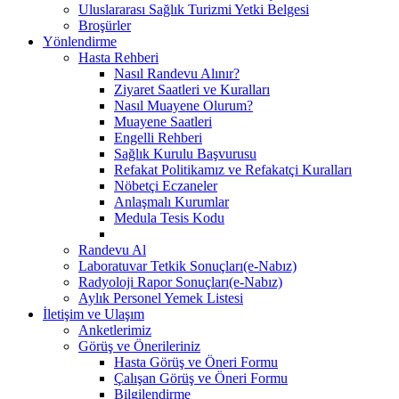
Uluslararası Sağlık Turizmi Yetki Belgesi
Broşürler
Yönlendirme
Hasta Rehberi
Nasıl Randevu Alınır?
Ziyaret Saatleri ve Kuralları
Nasıl Muayene Olurum?
Muayene Saatleri
Engelli Rehberi
Sağlık Kurulu Başvurusu
Refakat Politikamız ve Refakatçi Kuralları
Nöbetçi Eczaneler
Anlaşmalı Kurumlar
Medula Tesis Kodu
Randevu Al
Laboratuvar Tetkik Sonuçları(e-Nabız)
Radyoloji Rapor Sonuçları(e-Nabız)
Aylık Personel Yemek Listesi
İletişim ve Ulaşım
Anketlerimiz
Görüş ve Önerileriniz
Hasta Görüş ve Öneri Formu
Çalışan Görüş ve Öneri Formu
Bilgilendirme