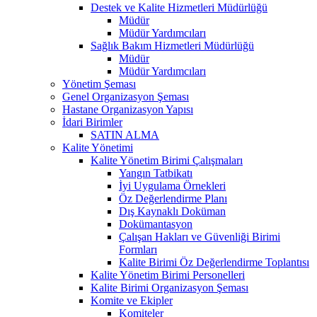
Destek ve Kalite Hizmetleri Müdürlüğü
Müdür
Müdür Yardımcıları
Sağlık Bakım Hizmetleri Müdürlüğü
Müdür
Müdür Yardımcıları
Yönetim Şeması
Genel Organizasyon Şeması
Hastane Organizasyon Yapısı
İdari Birimler
SATIN ALMA
Kalite Yönetimi
Kalite Yönetim Birimi Çalışmaları
Yangın Tatbikatı
İyi Uygulama Örnekleri
Öz Değerlendirme Planı
Dış Kaynaklı Doküman
Dokümantasyon
Çalışan Hakları ve Güvenliği Birimi
Formları
Kalite Birimi Öz Değerlendirme Toplantısı
Kalite Yönetim Birimi Personelleri
Kalite Birimi Organizasyon Şeması
Komite ve Ekipler
Komiteler