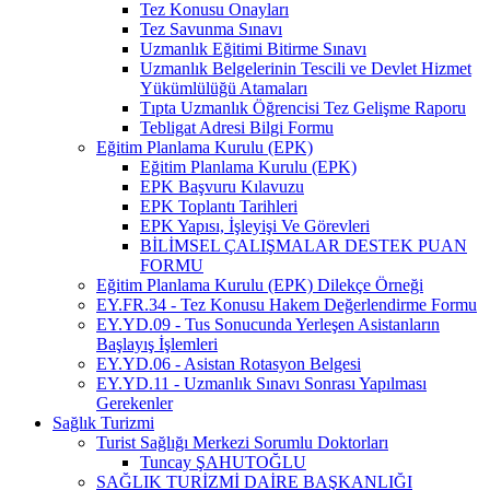
Tez Konusu Onayları
Tez Savunma Sınavı
Uzmanlık Eğitimi Bitirme Sınavı
Uzmanlık Belgelerinin Tescili ve Devlet Hizmet
Yükümlülüğü Atamaları
Tıpta Uzmanlık Öğrencisi Tez Gelişme Raporu
Tebligat Adresi Bilgi Formu
Eğitim Planlama Kurulu (EPK)
Eğitim Planlama Kurulu (EPK)
EPK Başvuru Kılavuzu
EPK Toplantı Tarihleri
EPK Yapısı, İşleyişi Ve Görevleri
BİLİMSEL ÇALIŞMALAR DESTEK PUAN
FORMU
Eğitim Planlama Kurulu (EPK) Dilekçe Örneği
EY.FR.34 - Tez Konusu Hakem Değerlendirme Formu
EY.YD.09 - Tus Sonucunda Yerleşen Asistanların
Başlayış İşlemleri
EY.YD.06 - Asistan Rotasyon Belgesi
EY.YD.11 - Uzmanlık Sınavı Sonrası Yapılması
Gerekenler
Sağlık Turizmi
Turist Sağlığı Merkezi Sorumlu Doktorları
Tuncay ŞAHUTOĞLU
SAĞLIK TURİZMİ DAİRE BAŞKANLIĞI