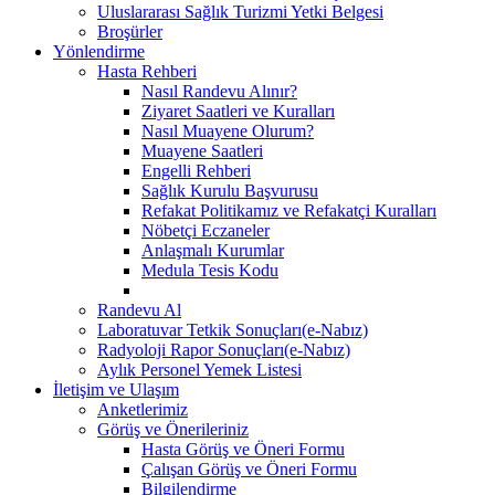
Uluslararası Sağlık Turizmi Yetki Belgesi
Broşürler
Yönlendirme
Hasta Rehberi
Nasıl Randevu Alınır?
Ziyaret Saatleri ve Kuralları
Nasıl Muayene Olurum?
Muayene Saatleri
Engelli Rehberi
Sağlık Kurulu Başvurusu
Refakat Politikamız ve Refakatçi Kuralları
Nöbetçi Eczaneler
Anlaşmalı Kurumlar
Medula Tesis Kodu
Randevu Al
Laboratuvar Tetkik Sonuçları(e-Nabız)
Radyoloji Rapor Sonuçları(e-Nabız)
Aylık Personel Yemek Listesi
İletişim ve Ulaşım
Anketlerimiz
Görüş ve Önerileriniz
Hasta Görüş ve Öneri Formu
Çalışan Görüş ve Öneri Formu
Bilgilendirme