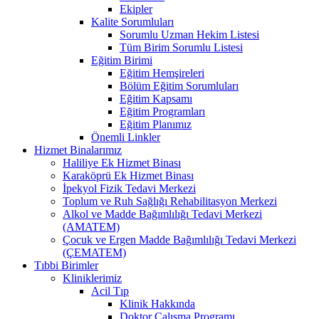
Ekipler
Kalite Sorumluları
Sorumlu Uzman Hekim Listesi
Tüm Birim Sorumlu Listesi
Eğitim Birimi
Eğitim Hemşireleri
Bölüm Eğitim Sorumluları
Eğitim Kapsamı
Eğitim Programları
Eğitim Planımız
Önemli Linkler
Hizmet Binalarımız
Haliliye Ek Hizmet Binası
Karaköprü Ek Hizmet Binası
İpekyol Fizik Tedavi Merkezi
Toplum ve Ruh Sağlığı Rehabilitasyon Merkezi
Alkol ve Madde Bağımlılığı Tedavi Merkezi
(AMATEM)
Çocuk ve Ergen Madde Bağımlılığı Tedavi Merkezi
(ÇEMATEM)
Tıbbi Birimler
Kliniklerimiz
Acil Tıp
Klinik Hakkında
Doktor Çalışma Programı