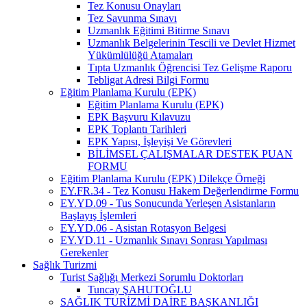
Tez Konusu Onayları
Tez Savunma Sınavı
Uzmanlık Eğitimi Bitirme Sınavı
Uzmanlık Belgelerinin Tescili ve Devlet Hizmet
Yükümlülüğü Atamaları
Tıpta Uzmanlık Öğrencisi Tez Gelişme Raporu
Tebligat Adresi Bilgi Formu
Eğitim Planlama Kurulu (EPK)
Eğitim Planlama Kurulu (EPK)
EPK Başvuru Kılavuzu
EPK Toplantı Tarihleri
EPK Yapısı, İşleyişi Ve Görevleri
BİLİMSEL ÇALIŞMALAR DESTEK PUAN
FORMU
Eğitim Planlama Kurulu (EPK) Dilekçe Örneği
EY.FR.34 - Tez Konusu Hakem Değerlendirme Formu
EY.YD.09 - Tus Sonucunda Yerleşen Asistanların
Başlayış İşlemleri
EY.YD.06 - Asistan Rotasyon Belgesi
EY.YD.11 - Uzmanlık Sınavı Sonrası Yapılması
Gerekenler
Sağlık Turizmi
Turist Sağlığı Merkezi Sorumlu Doktorları
Tuncay ŞAHUTOĞLU
SAĞLIK TURİZMİ DAİRE BAŞKANLIĞI