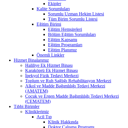
Ekipler
Kalite Sorumluları
Sorumlu Uzman Hekim Listesi
Tüm Birim Sorumlu Listesi
Eğitim Birimi
Eğitim Hemşireleri
Bölüm Eğitim Sorumluları
Eğitim Kapsamı
Eğitim Programları
Eğitim Planımız
Önemli Linkler
Hizmet Binalarımız
Haliliye Ek Hizmet Binası
Karaköprü Ek Hizmet Binası
İpekyol Fizik Tedavi Merkezi
Toplum ve Ruh Sağlığı Rehabilitasyon Merkezi
Alkol ve Madde Bağımlılığı Tedavi Merkezi
(AMATEM)
Çocuk ve Ergen Madde Bağımlılığı Tedavi Merkezi
(ÇEMATEM)
Tıbbi Birimler
Kliniklerimiz
Acil Tıp
Klinik Hakkında
Doktor Çalışma Programı