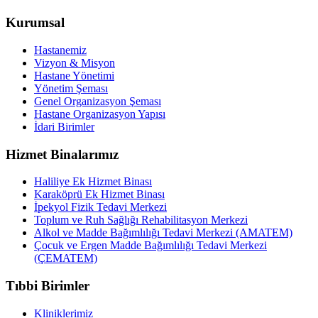
Kurumsal
Hastanemiz
Vizyon & Misyon
Hastane Yönetimi
Yönetim Şeması
Genel Organizasyon Şeması
Hastane Organizasyon Yapısı
İdari Birimler
Hizmet Binalarımız
Haliliye Ek Hizmet Binası
Karaköprü Ek Hizmet Binası
İpekyol Fizik Tedavi Merkezi
Toplum ve Ruh Sağlığı Rehabilitasyon Merkezi
Alkol ve Madde Bağımlılığı Tedavi Merkezi (AMATEM)
Çocuk ve Ergen Madde Bağımlılığı Tedavi Merkezi
(ÇEMATEM)
Tıbbi Birimler
Kliniklerimiz