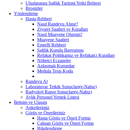
Uluslararası Sağlık Turizmi Yetki Belgesi
Broşürler
Yönlendirme
Hasta Rehberi
Nasıl Randevu Alınır?
Ziyaret Saatleri ve Kuralları
Nasıl Muayene Olurum?
Muayene Saatleri
Engelli Rehberi
Sağlık Kurulu Başvurusu
Refakat Politikamız ve Refakatçi Kuralları
Nöbetçi Eczaneler
Anlaşmalı Kurumlar
Medula Tesis Kodu
Randevu Al
Laboratuvar Tetkik Sonuçları(e-Nabız)
Radyoloji Rapor Sonuçları(e-Nabız)
Aylık Personel Yemek Listesi
İletişim ve Ulaşım
Anketlerimiz
Görüş ve Önerileriniz
Hasta Görüş ve Öneri Formu
Çalışan Görüş ve Öneri Formu
Bilgilendirme