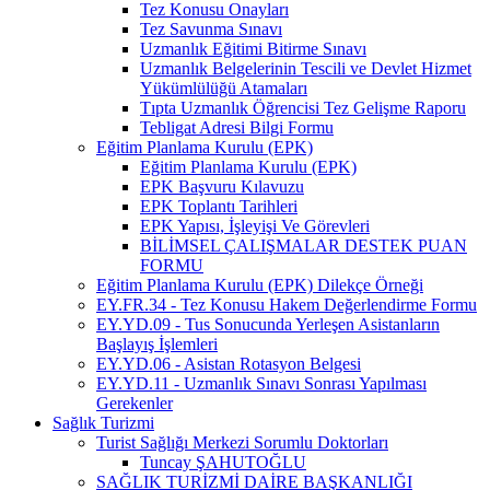
Tez Konusu Onayları
Tez Savunma Sınavı
Uzmanlık Eğitimi Bitirme Sınavı
Uzmanlık Belgelerinin Tescili ve Devlet Hizmet
Yükümlülüğü Atamaları
Tıpta Uzmanlık Öğrencisi Tez Gelişme Raporu
Tebligat Adresi Bilgi Formu
Eğitim Planlama Kurulu (EPK)
Eğitim Planlama Kurulu (EPK)
EPK Başvuru Kılavuzu
EPK Toplantı Tarihleri
EPK Yapısı, İşleyişi Ve Görevleri
BİLİMSEL ÇALIŞMALAR DESTEK PUAN
FORMU
Eğitim Planlama Kurulu (EPK) Dilekçe Örneği
EY.FR.34 - Tez Konusu Hakem Değerlendirme Formu
EY.YD.09 - Tus Sonucunda Yerleşen Asistanların
Başlayış İşlemleri
EY.YD.06 - Asistan Rotasyon Belgesi
EY.YD.11 - Uzmanlık Sınavı Sonrası Yapılması
Gerekenler
Sağlık Turizmi
Turist Sağlığı Merkezi Sorumlu Doktorları
Tuncay ŞAHUTOĞLU
SAĞLIK TURİZMİ DAİRE BAŞKANLIĞI