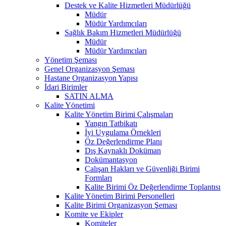
Destek ve Kalite Hizmetleri Müdürlüğü
Müdür
Müdür Yardımcıları
Sağlık Bakım Hizmetleri Müdürlüğü
Müdür
Müdür Yardımcıları
Yönetim Şeması
Genel Organizasyon Şeması
Hastane Organizasyon Yapısı
İdari Birimler
SATIN ALMA
Kalite Yönetimi
Kalite Yönetim Birimi Çalışmaları
Yangın Tatbikatı
İyi Uygulama Örnekleri
Öz Değerlendirme Planı
Dış Kaynaklı Doküman
Dokümantasyon
Çalışan Hakları ve Güvenliği Birimi
Formları
Kalite Birimi Öz Değerlendirme Toplantısı
Kalite Yönetim Birimi Personelleri
Kalite Birimi Organizasyon Şeması
Komite ve Ekipler
Komiteler