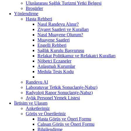
Uluslararası Sağlık Turizmi Yetki Belgesi
Broşürler
Yönlendirme
Hasta Rehberi
Nasıl Randevu Alınır?
Ziyaret Saatleri ve Kuralları
Nasıl Muayene Olurum?
Muayene Saatleri
Engelli Rehberi
Sağlık Kurulu Başvurusu
Refakat Politikamız ve Refakatçi Kuralları
Nöbetçi Eczaneler
Anlaşmalı Kurumlar
Medula Tesis Kodu
Randevu Al
Laboratuvar Tetkik Sonuçları(e-Nabız)
Radyoloji Rapor Sonuçları(e-Nabız)
Aylık Personel Yemek Listesi
İletişim ve Ulaşım
Anketlerimiz
Görüş ve Önerileriniz
Hasta Görüş ve Öneri Formu
Çalışan Görüş ve Öneri Formu
Bilgilendirme