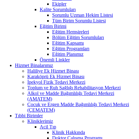
Ekipler
Kalite Sorumluları
Sorumlu Uzman Hekim Listesi
Tüm Birim Sorumlu Listesi
Eğitim Birimi
Eğitim Hemşireleri
Bölüm Eğitim Sorumluları
Eğitim Kapsamı
Eğitim Programları
Eğitim Planımız
Önemli Linkler
Hizmet Binalarımız
Haliliye Ek Hizmet Binası
Karaköprü Ek Hizmet Binası
İpekyol Fizik Tedavi Merkezi
Toplum ve Ruh Sağlığı Rehabilitasyon Merkezi
Alkol ve Madde Bağımlılığı Tedavi Merkezi
(AMATEM)
Çocuk ve Ergen Madde Bağımlılığı Tedavi Merkezi
(ÇEMATEM)
Tıbbi Birimler
Kliniklerimiz
Acil Tıp
Klinik Hakkında
Doktor Çalışma Programı