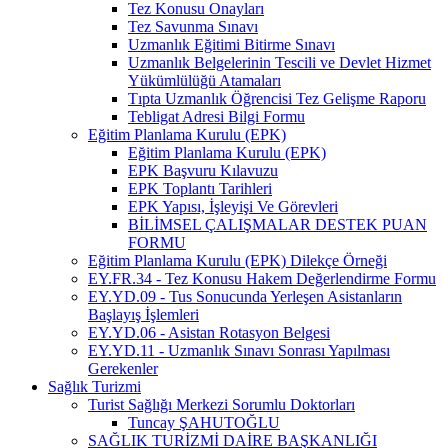
Tez Konusu Onayları
Tez Savunma Sınavı
Uzmanlık Eğitimi Bitirme Sınavı
Uzmanlık Belgelerinin Tescili ve Devlet Hizmet
Yükümlülüğü Atamaları
Tıpta Uzmanlık Öğrencisi Tez Gelişme Raporu
Tebligat Adresi Bilgi Formu
Eğitim Planlama Kurulu (EPK)
Eğitim Planlama Kurulu (EPK)
EPK Başvuru Kılavuzu
EPK Toplantı Tarihleri
EPK Yapısı, İşleyişi Ve Görevleri
BİLİMSEL ÇALIŞMALAR DESTEK PUAN
FORMU
Eğitim Planlama Kurulu (EPK) Dilekçe Örneği
EY.FR.34 - Tez Konusu Hakem Değerlendirme Formu
EY.YD.09 - Tus Sonucunda Yerleşen Asistanların
Başlayış İşlemleri
EY.YD.06 - Asistan Rotasyon Belgesi
EY.YD.11 - Uzmanlık Sınavı Sonrası Yapılması
Gerekenler
Sağlık Turizmi
Turist Sağlığı Merkezi Sorumlu Doktorları
Tuncay ŞAHUTOĞLU
SAĞLIK TURİZMİ DAİRE BAŞKANLIĞI