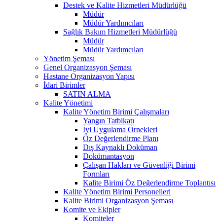
Destek ve Kalite Hizmetleri Müdürlüğü
Müdür
Müdür Yardımcıları
Sağlık Bakım Hizmetleri Müdürlüğü
Müdür
Müdür Yardımcıları
Yönetim Şeması
Genel Organizasyon Şeması
Hastane Organizasyon Yapısı
İdari Birimler
SATIN ALMA
Kalite Yönetimi
Kalite Yönetim Birimi Çalışmaları
Yangın Tatbikatı
İyi Uygulama Örnekleri
Öz Değerlendirme Planı
Dış Kaynaklı Doküman
Dokümantasyon
Çalışan Hakları ve Güvenliği Birimi
Formları
Kalite Birimi Öz Değerlendirme Toplantısı
Kalite Yönetim Birimi Personelleri
Kalite Birimi Organizasyon Şeması
Komite ve Ekipler
Komiteler