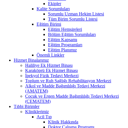
Ekipler
Kalite Sorumluları
Sorumlu Uzman Hekim Listesi
Tüm Birim Sorumlu Listesi
Eğitim Birimi
Eğitim Hemşireleri
Bölüm Eğitim Sorumluları
Eğitim Kapsamı
Eğitim Programları
Eğitim Planımız
Önemli Linkler
Hizmet Binalarımız
Haliliye Ek Hizmet Binası
Karaköprü Ek Hizmet Binası
İpekyol Fizik Tedavi Merkezi
Toplum ve Ruh Sağlığı Rehabilitasyon Merkezi
Alkol ve Madde Bağımlılığı Tedavi Merkezi
(AMATEM)
Çocuk ve Ergen Madde Bağımlılığı Tedavi Merkezi
(ÇEMATEM)
Tıbbi Birimler
Kliniklerimiz
Acil Tıp
Klinik Hakkında
Doktor Çalışma Programı