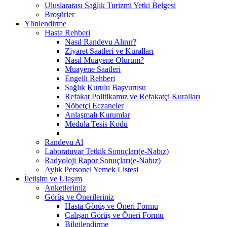
Uluslararası Sağlık Turizmi Yetki Belgesi
Broşürler
Yönlendirme
Hasta Rehberi
Nasıl Randevu Alınır?
Ziyaret Saatleri ve Kuralları
Nasıl Muayene Olurum?
Muayene Saatleri
Engelli Rehberi
Sağlık Kurulu Başvurusu
Refakat Politikamız ve Refakatçi Kuralları
Nöbetçi Eczaneler
Anlaşmalı Kurumlar
Medula Tesis Kodu
Randevu Al
Laboratuvar Tetkik Sonuçları(e-Nabız)
Radyoloji Rapor Sonuçları(e-Nabız)
Aylık Personel Yemek Listesi
İletişim ve Ulaşım
Anketlerimiz
Görüş ve Önerileriniz
Hasta Görüş ve Öneri Formu
Çalışan Görüş ve Öneri Formu
Bilgilendirme