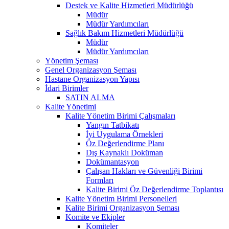
Destek ve Kalite Hizmetleri Müdürlüğü
Müdür
Müdür Yardımcıları
Sağlık Bakım Hizmetleri Müdürlüğü
Müdür
Müdür Yardımcıları
Yönetim Şeması
Genel Organizasyon Şeması
Hastane Organizasyon Yapısı
İdari Birimler
SATIN ALMA
Kalite Yönetimi
Kalite Yönetim Birimi Çalışmaları
Yangın Tatbikatı
İyi Uygulama Örnekleri
Öz Değerlendirme Planı
Dış Kaynaklı Doküman
Dokümantasyon
Çalışan Hakları ve Güvenliği Birimi
Formları
Kalite Birimi Öz Değerlendirme Toplantısı
Kalite Yönetim Birimi Personelleri
Kalite Birimi Organizasyon Şeması
Komite ve Ekipler
Komiteler