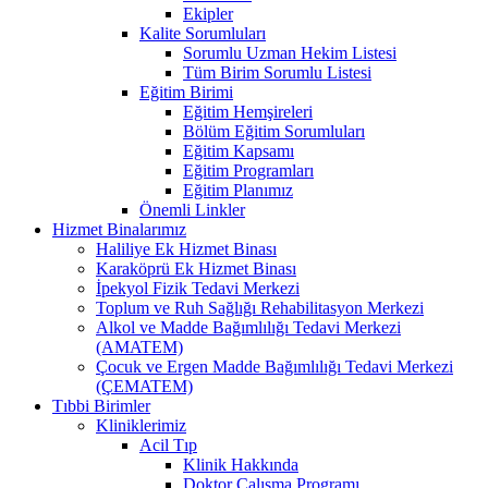
Ekipler
Kalite Sorumluları
Sorumlu Uzman Hekim Listesi
Tüm Birim Sorumlu Listesi
Eğitim Birimi
Eğitim Hemşireleri
Bölüm Eğitim Sorumluları
Eğitim Kapsamı
Eğitim Programları
Eğitim Planımız
Önemli Linkler
Hizmet Binalarımız
Haliliye Ek Hizmet Binası
Karaköprü Ek Hizmet Binası
İpekyol Fizik Tedavi Merkezi
Toplum ve Ruh Sağlığı Rehabilitasyon Merkezi
Alkol ve Madde Bağımlılığı Tedavi Merkezi
(AMATEM)
Çocuk ve Ergen Madde Bağımlılığı Tedavi Merkezi
(ÇEMATEM)
Tıbbi Birimler
Kliniklerimiz
Acil Tıp
Klinik Hakkında
Doktor Çalışma Programı