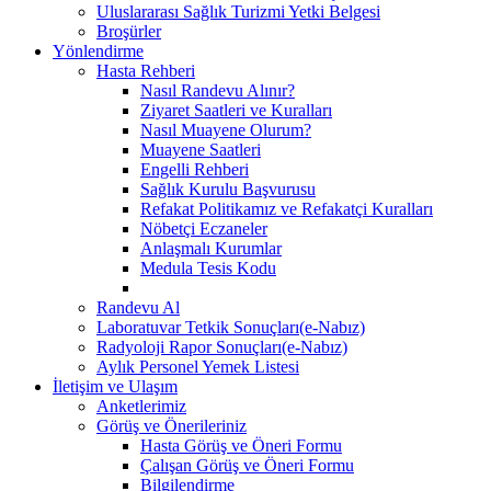
Uluslararası Sağlık Turizmi Yetki Belgesi
Broşürler
Yönlendirme
Hasta Rehberi
Nasıl Randevu Alınır?
Ziyaret Saatleri ve Kuralları
Nasıl Muayene Olurum?
Muayene Saatleri
Engelli Rehberi
Sağlık Kurulu Başvurusu
Refakat Politikamız ve Refakatçi Kuralları
Nöbetçi Eczaneler
Anlaşmalı Kurumlar
Medula Tesis Kodu
Randevu Al
Laboratuvar Tetkik Sonuçları(e-Nabız)
Radyoloji Rapor Sonuçları(e-Nabız)
Aylık Personel Yemek Listesi
İletişim ve Ulaşım
Anketlerimiz
Görüş ve Önerileriniz
Hasta Görüş ve Öneri Formu
Çalışan Görüş ve Öneri Formu
Bilgilendirme