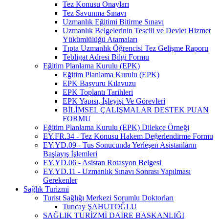
Tez Konusu Onayları
Tez Savunma Sınavı
Uzmanlık Eğitimi Bitirme Sınavı
Uzmanlık Belgelerinin Tescili ve Devlet Hizmet
Yükümlülüğü Atamaları
Tıpta Uzmanlık Öğrencisi Tez Gelişme Raporu
Tebligat Adresi Bilgi Formu
Eğitim Planlama Kurulu (EPK)
Eğitim Planlama Kurulu (EPK)
EPK Başvuru Kılavuzu
EPK Toplantı Tarihleri
EPK Yapısı, İşleyişi Ve Görevleri
BİLİMSEL ÇALIŞMALAR DESTEK PUAN
FORMU
Eğitim Planlama Kurulu (EPK) Dilekçe Örneği
EY.FR.34 - Tez Konusu Hakem Değerlendirme Formu
EY.YD.09 - Tus Sonucunda Yerleşen Asistanların
Başlayış İşlemleri
EY.YD.06 - Asistan Rotasyon Belgesi
EY.YD.11 - Uzmanlık Sınavı Sonrası Yapılması
Gerekenler
Sağlık Turizmi
Turist Sağlığı Merkezi Sorumlu Doktorları
Tuncay ŞAHUTOĞLU
SAĞLIK TURİZMİ DAİRE BAŞKANLIĞI