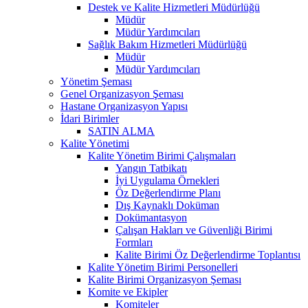
Destek ve Kalite Hizmetleri Müdürlüğü
Müdür
Müdür Yardımcıları
Sağlık Bakım Hizmetleri Müdürlüğü
Müdür
Müdür Yardımcıları
Yönetim Şeması
Genel Organizasyon Şeması
Hastane Organizasyon Yapısı
İdari Birimler
SATIN ALMA
Kalite Yönetimi
Kalite Yönetim Birimi Çalışmaları
Yangın Tatbikatı
İyi Uygulama Örnekleri
Öz Değerlendirme Planı
Dış Kaynaklı Doküman
Dokümantasyon
Çalışan Hakları ve Güvenliği Birimi
Formları
Kalite Birimi Öz Değerlendirme Toplantısı
Kalite Yönetim Birimi Personelleri
Kalite Birimi Organizasyon Şeması
Komite ve Ekipler
Komiteler