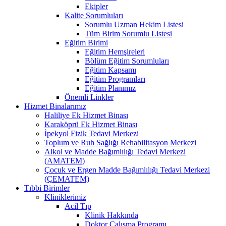
Ekipler
Kalite Sorumluları
Sorumlu Uzman Hekim Listesi
Tüm Birim Sorumlu Listesi
Eğitim Birimi
Eğitim Hemşireleri
Bölüm Eğitim Sorumluları
Eğitim Kapsamı
Eğitim Programları
Eğitim Planımız
Önemli Linkler
Hizmet Binalarımız
Haliliye Ek Hizmet Binası
Karaköprü Ek Hizmet Binası
İpekyol Fizik Tedavi Merkezi
Toplum ve Ruh Sağlığı Rehabilitasyon Merkezi
Alkol ve Madde Bağımlılığı Tedavi Merkezi
(AMATEM)
Çocuk ve Ergen Madde Bağımlılığı Tedavi Merkezi
(ÇEMATEM)
Tıbbi Birimler
Kliniklerimiz
Acil Tıp
Klinik Hakkında
Doktor Çalışma Programı