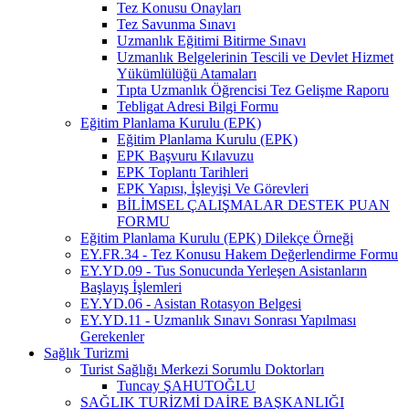
Tez Konusu Onayları
Tez Savunma Sınavı
Uzmanlık Eğitimi Bitirme Sınavı
Uzmanlık Belgelerinin Tescili ve Devlet Hizmet
Yükümlülüğü Atamaları
Tıpta Uzmanlık Öğrencisi Tez Gelişme Raporu
Tebligat Adresi Bilgi Formu
Eğitim Planlama Kurulu (EPK)
Eğitim Planlama Kurulu (EPK)
EPK Başvuru Kılavuzu
EPK Toplantı Tarihleri
EPK Yapısı, İşleyişi Ve Görevleri
BİLİMSEL ÇALIŞMALAR DESTEK PUAN
FORMU
Eğitim Planlama Kurulu (EPK) Dilekçe Örneği
EY.FR.34 - Tez Konusu Hakem Değerlendirme Formu
EY.YD.09 - Tus Sonucunda Yerleşen Asistanların
Başlayış İşlemleri
EY.YD.06 - Asistan Rotasyon Belgesi
EY.YD.11 - Uzmanlık Sınavı Sonrası Yapılması
Gerekenler
Sağlık Turizmi
Turist Sağlığı Merkezi Sorumlu Doktorları
Tuncay ŞAHUTOĞLU
SAĞLIK TURİZMİ DAİRE BAŞKANLIĞI