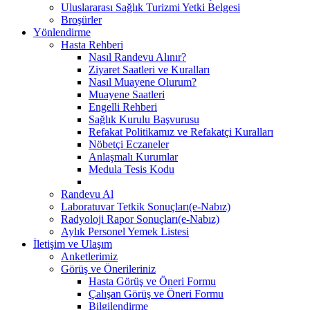
Uluslararası Sağlık Turizmi Yetki Belgesi
Broşürler
Yönlendirme
Hasta Rehberi
Nasıl Randevu Alınır?
Ziyaret Saatleri ve Kuralları
Nasıl Muayene Olurum?
Muayene Saatleri
Engelli Rehberi
Sağlık Kurulu Başvurusu
Refakat Politikamız ve Refakatçi Kuralları
Nöbetçi Eczaneler
Anlaşmalı Kurumlar
Medula Tesis Kodu
Randevu Al
Laboratuvar Tetkik Sonuçları(e-Nabız)
Radyoloji Rapor Sonuçları(e-Nabız)
Aylık Personel Yemek Listesi
İletişim ve Ulaşım
Anketlerimiz
Görüş ve Önerileriniz
Hasta Görüş ve Öneri Formu
Çalışan Görüş ve Öneri Formu
Bilgilendirme