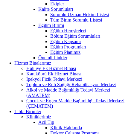
Ekipler
Kalite Sorumluları
Sorumlu Uzman Hekim Listesi
Tüm Birim Sorumlu Listesi
Eğitim Birimi
Eğitim Hemşireleri
Bölüm Eğitim Sorumluları
Eğitim Kapsamı
Eğitim Programları
Eğitim Planımız
Önemli Linkler
Hizmet Binalarımız
Haliliye Ek Hizmet Binası
Karaköprü Ek Hizmet Binası
İpekyol Fizik Tedavi Merkezi
Toplum ve Ruh Sağlığı Rehabilitasyon Merkezi
Alkol ve Madde Bağımlılığı Tedavi Merkezi
(AMATEM)
Çocuk ve Ergen Madde Bağımlılığı Tedavi Merkezi
(ÇEMATEM)
Tıbbi Birimler
Kliniklerimiz
Acil Tıp
Klinik Hakkında
Doktor Çalışma Programı