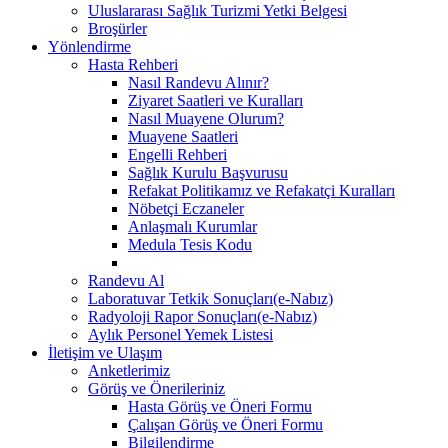
Uluslararası Sağlık Turizmi Yetki Belgesi
Broşürler
Yönlendirme
Hasta Rehberi
Nasıl Randevu Alınır?
Ziyaret Saatleri ve Kuralları
Nasıl Muayene Olurum?
Muayene Saatleri
Engelli Rehberi
Sağlık Kurulu Başvurusu
Refakat Politikamız ve Refakatçi Kuralları
Nöbetçi Eczaneler
Anlaşmalı Kurumlar
Medula Tesis Kodu
Randevu Al
Laboratuvar Tetkik Sonuçları(e-Nabız)
Radyoloji Rapor Sonuçları(e-Nabız)
Aylık Personel Yemek Listesi
İletişim ve Ulaşım
Anketlerimiz
Görüş ve Önerileriniz
Hasta Görüş ve Öneri Formu
Çalışan Görüş ve Öneri Formu
Bilgilendirme