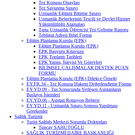
Tez Konusu Onayları
Tez Savunma Sınavı
Uzmanlık Eğitimi Bitirme Sınavı
Uzmanlık Belgelerinin Tescili ve Devlet Hizmet
Yükümlülüğü Atamaları
Tıpta Uzmanlık Öğrencisi Tez Gelişme Raporu
Tebligat Adresi Bilgi Formu
Eğitim Planlama Kurulu (EPK)
Eğitim Planlama Kurulu (EPK)
EPK Başvuru Kılavuzu
EPK Toplantı Tarihleri
EPK Yapısı, İşleyişi Ve Görevleri
BİLİMSEL ÇALIŞMALAR DESTEK PUAN
FORMU
Eğitim Planlama Kurulu (EPK) Dilekçe Örneği
EY.FR.34 - Tez Konusu Hakem Değerlendirme Formu
EY.YD.09 - Tus Sonucunda Yerleşen Asistanların
Başlayış İşlemleri
EY.YD.06 - Asistan Rotasyon Belgesi
EY.YD.11 - Uzmanlık Sınavı Sonrası Yapılması
Gerekenler
Sağlık Turizmi
Turist Sağlığı Merkezi Sorumlu Doktorları
Tuncay ŞAHUTOĞLU
SAĞLIK TURİZMİ DAİRE BAŞKANLIĞI