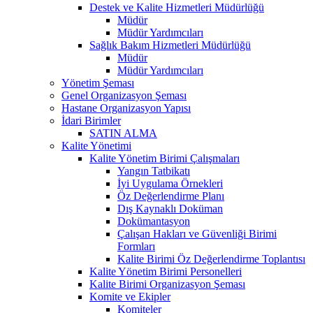
Destek ve Kalite Hizmetleri Müdürlüğü
Müdür
Müdür Yardımcıları
Sağlık Bakım Hizmetleri Müdürlüğü
Müdür
Müdür Yardımcıları
Yönetim Şeması
Genel Organizasyon Şeması
Hastane Organizasyon Yapısı
İdari Birimler
SATIN ALMA
Kalite Yönetimi
Kalite Yönetim Birimi Çalışmaları
Yangın Tatbikatı
İyi Uygulama Örnekleri
Öz Değerlendirme Planı
Dış Kaynaklı Doküman
Dokümantasyon
Çalışan Hakları ve Güvenliği Birimi
Formları
Kalite Birimi Öz Değerlendirme Toplantısı
Kalite Yönetim Birimi Personelleri
Kalite Birimi Organizasyon Şeması
Komite ve Ekipler
Komiteler