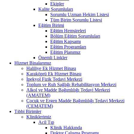
Ekipler
Kalite Sorumluları
Sorumlu Uzman Hekim Listesi
Tüm Birim Sorumlu Listesi
Eğitim Birimi
Eğitim Hemşireleri
Bölüm Eğitim Sorumluları
Eğitim Kapsamı
Eğitim Programları
Eğitim Planımız
Önemli Linkler
Hizmet Binalarımız
Haliliye Ek Hizmet Binası
Karaköprü Ek Hizmet Binası
İpekyol Fizik Tedavi Merkezi
Toplum ve Ruh Sağlığı Rehabilitasyon Merkezi
Alkol ve Madde Bağımlılığı Tedavi Merkezi
(AMATEM)
Çocuk ve Ergen Madde Bağımlılığı Tedavi Merkezi
(ÇEMATEM)
Tıbbi Birimler
Kliniklerimiz
Acil Tıp
Klinik Hakkında
Doktor Çalışma Programı