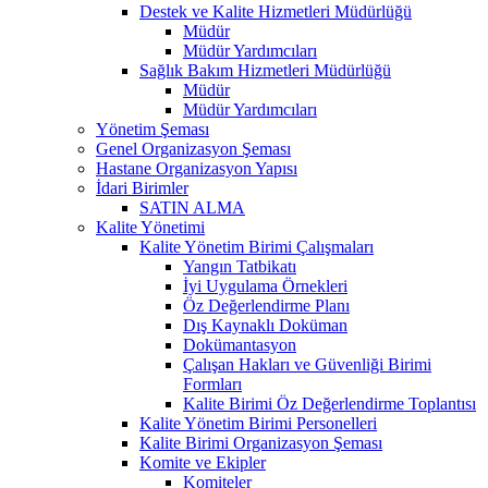
Destek ve Kalite Hizmetleri Müdürlüğü
Müdür
Müdür Yardımcıları
Sağlık Bakım Hizmetleri Müdürlüğü
Müdür
Müdür Yardımcıları
Yönetim Şeması
Genel Organizasyon Şeması
Hastane Organizasyon Yapısı
İdari Birimler
SATIN ALMA
Kalite Yönetimi
Kalite Yönetim Birimi Çalışmaları
Yangın Tatbikatı
İyi Uygulama Örnekleri
Öz Değerlendirme Planı
Dış Kaynaklı Doküman
Dokümantasyon
Çalışan Hakları ve Güvenliği Birimi
Formları
Kalite Birimi Öz Değerlendirme Toplantısı
Kalite Yönetim Birimi Personelleri
Kalite Birimi Organizasyon Şeması
Komite ve Ekipler
Komiteler