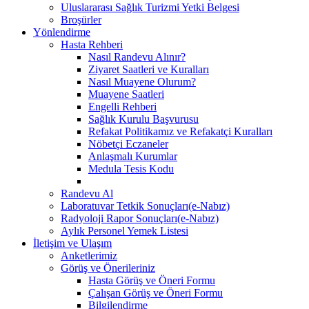
Uluslararası Sağlık Turizmi Yetki Belgesi
Broşürler
Yönlendirme
Hasta Rehberi
Nasıl Randevu Alınır?
Ziyaret Saatleri ve Kuralları
Nasıl Muayene Olurum?
Muayene Saatleri
Engelli Rehberi
Sağlık Kurulu Başvurusu
Refakat Politikamız ve Refakatçi Kuralları
Nöbetçi Eczaneler
Anlaşmalı Kurumlar
Medula Tesis Kodu
Randevu Al
Laboratuvar Tetkik Sonuçları(e-Nabız)
Radyoloji Rapor Sonuçları(e-Nabız)
Aylık Personel Yemek Listesi
İletişim ve Ulaşım
Anketlerimiz
Görüş ve Önerileriniz
Hasta Görüş ve Öneri Formu
Çalışan Görüş ve Öneri Formu
Bilgilendirme