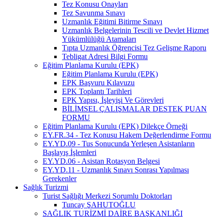
Tez Konusu Onayları
Tez Savunma Sınavı
Uzmanlık Eğitimi Bitirme Sınavı
Uzmanlık Belgelerinin Tescili ve Devlet Hizmet
Yükümlülüğü Atamaları
Tıpta Uzmanlık Öğrencisi Tez Gelişme Raporu
Tebligat Adresi Bilgi Formu
Eğitim Planlama Kurulu (EPK)
Eğitim Planlama Kurulu (EPK)
EPK Başvuru Kılavuzu
EPK Toplantı Tarihleri
EPK Yapısı, İşleyişi Ve Görevleri
BİLİMSEL ÇALIŞMALAR DESTEK PUAN
FORMU
Eğitim Planlama Kurulu (EPK) Dilekçe Örneği
EY.FR.34 - Tez Konusu Hakem Değerlendirme Formu
EY.YD.09 - Tus Sonucunda Yerleşen Asistanların
Başlayış İşlemleri
EY.YD.06 - Asistan Rotasyon Belgesi
EY.YD.11 - Uzmanlık Sınavı Sonrası Yapılması
Gerekenler
Sağlık Turizmi
Turist Sağlığı Merkezi Sorumlu Doktorları
Tuncay ŞAHUTOĞLU
SAĞLIK TURİZMİ DAİRE BAŞKANLIĞI