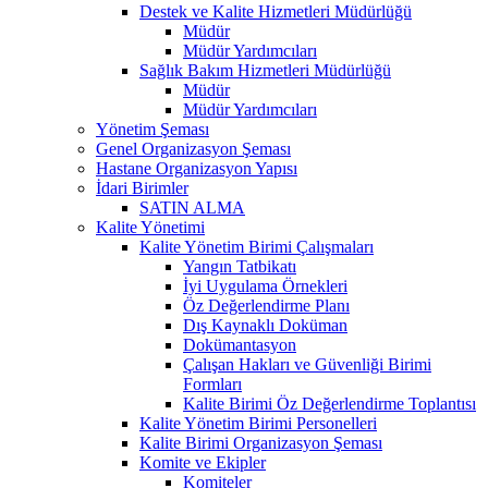
Destek ve Kalite Hizmetleri Müdürlüğü
Müdür
Müdür Yardımcıları
Sağlık Bakım Hizmetleri Müdürlüğü
Müdür
Müdür Yardımcıları
Yönetim Şeması
Genel Organizasyon Şeması
Hastane Organizasyon Yapısı
İdari Birimler
SATIN ALMA
Kalite Yönetimi
Kalite Yönetim Birimi Çalışmaları
Yangın Tatbikatı
İyi Uygulama Örnekleri
Öz Değerlendirme Planı
Dış Kaynaklı Doküman
Dokümantasyon
Çalışan Hakları ve Güvenliği Birimi
Formları
Kalite Birimi Öz Değerlendirme Toplantısı
Kalite Yönetim Birimi Personelleri
Kalite Birimi Organizasyon Şeması
Komite ve Ekipler
Komiteler