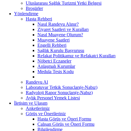
Uluslararası Sağlık Turizmi Yetki Belgesi
Broşürler
Yönlendirme
Hasta Rehberi
Nasıl Randevu Alınır?
Ziyaret Saatleri ve Kuralları
Nasıl Muayene Olurum?
Muayene Saatleri
Engelli Rehberi
Sağlık Kurulu Başvurusu
Refakat Politikamız ve Refakatçi Kuralları
Nöbetçi Eczaneler
Anlaşmalı Kurumlar
Medula Tesis Kodu
Randevu Al
Laboratuvar Tetkik Sonuçları(e-Nabız)
Radyoloji Rapor Sonuçları(e-Nabız)
Aylık Personel Yemek Listesi
İletişim ve Ulaşım
Anketlerimiz
Görüş ve Önerileriniz
Hasta Görüş ve Öneri Formu
Çalışan Görüş ve Öneri Formu
Bilgilendirme