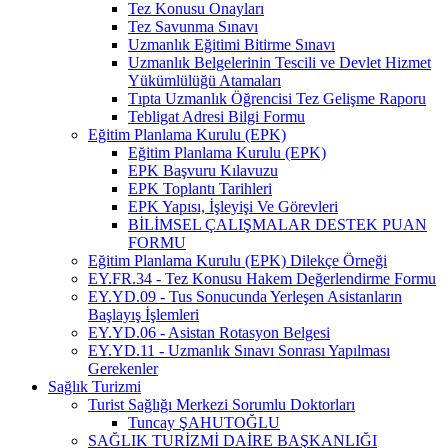
Tez Konusu Onayları
Tez Savunma Sınavı
Uzmanlık Eğitimi Bitirme Sınavı
Uzmanlık Belgelerinin Tescili ve Devlet Hizmet
Yükümlülüğü Atamaları
Tıpta Uzmanlık Öğrencisi Tez Gelişme Raporu
Tebligat Adresi Bilgi Formu
Eğitim Planlama Kurulu (EPK)
Eğitim Planlama Kurulu (EPK)
EPK Başvuru Kılavuzu
EPK Toplantı Tarihleri
EPK Yapısı, İşleyişi Ve Görevleri
BİLİMSEL ÇALIŞMALAR DESTEK PUAN
FORMU
Eğitim Planlama Kurulu (EPK) Dilekçe Örneği
EY.FR.34 - Tez Konusu Hakem Değerlendirme Formu
EY.YD.09 - Tus Sonucunda Yerleşen Asistanların
Başlayış İşlemleri
EY.YD.06 - Asistan Rotasyon Belgesi
EY.YD.11 - Uzmanlık Sınavı Sonrası Yapılması
Gerekenler
Sağlık Turizmi
Turist Sağlığı Merkezi Sorumlu Doktorları
Tuncay ŞAHUTOĞLU
SAĞLIK TURİZMİ DAİRE BAŞKANLIĞI