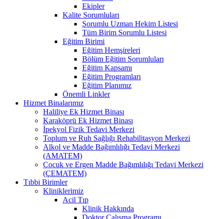
Ekipler
Kalite Sorumluları
Sorumlu Uzman Hekim Listesi
Tüm Birim Sorumlu Listesi
Eğitim Birimi
Eğitim Hemşireleri
Bölüm Eğitim Sorumluları
Eğitim Kapsamı
Eğitim Programları
Eğitim Planımız
Önemli Linkler
Hizmet Binalarımız
Haliliye Ek Hizmet Binası
Karaköprü Ek Hizmet Binası
İpekyol Fizik Tedavi Merkezi
Toplum ve Ruh Sağlığı Rehabilitasyon Merkezi
Alkol ve Madde Bağımlılığı Tedavi Merkezi
(AMATEM)
Çocuk ve Ergen Madde Bağımlılığı Tedavi Merkezi
(ÇEMATEM)
Tıbbi Birimler
Kliniklerimiz
Acil Tıp
Klinik Hakkında
Doktor Çalışma Programı