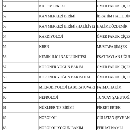
51
KALP MERKEZİ
ÖMER FARUK ÇİÇE
52
KAN MERKEZİ BİRİMİ
İBRAHİM HALİL DİK
53
KAN MERKEZİ BİRİMİ (HALİLİYE)
HALİME ÖZDEMİR
54
KARDİYOLOJİ
ÖMER FARUK ÇİÇE
55
KBRN
MUSTAFA ŞİMŞEK
56
KEMİK İLİGİ NAKLİ ÜNİTESİ
ESAT TAYLAN UĞU
57
KORONER YOĞUN BAKIM
ÖMER FARUK ÇİÇE
58
KORONER YOĞUN BAKIM HAL.
ÖMER FARUK ÇİÇE
59
MİKROBİYOLOJİ LABORATUVARI
FATMA HAKİM
60
NEFROLOJİ
TUNCAY ŞAHUTOĞ
61
NÜKLEER TIP BİRİMİ
FİKRET ERTEK
62
NÖROLOJİ
GÜLİSTAN ŞEYHAN
63
NÖROLOJİ YOĞUN BAKIM
FERHAT NAMLI