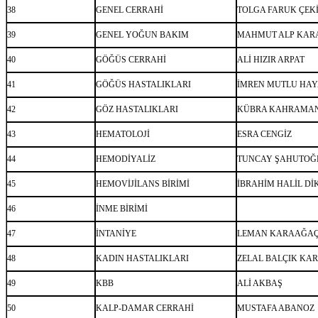
38
GENEL CERRAHİ
TOLGA FARUK ÇEK
39
GENEL YOĞUN BAKIM
MAHMUT ALP KAR
40
GÖĞÜS CERRAHİ
ALİ HIZIR ARPAT
41
GÖĞÜS HASTALIKLARI
İMREN MUTLU HAY
42
GÖZ HASTALIKLARI
KÜBRA KAHRAMA
43
HEMATOLOJİ
ESRA CENGİZ
44
HEMODİYALİZ
TUNCAY ŞAHUTOĞ
45
HEMOVİJİLANS BİRİMİ
İBRAHİM HALİL DİK
46
İNME BİRİMİ
47
İNTANİYE
LEMAN KARAAĞA
48
KADIN HASTALIKLARI
ZELAL BALÇIK KA
49
KBB
ALİ AKBAŞ
50
KALP-DAMAR CERRAHİ
MUSTAFA ABANOZ