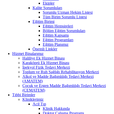
Ekipler
Kalite Sorumluları
Sorumlu Uzman Hekim Listesi
Tüm Birim Sorumlu Listesi
Eğitim Birimi
Eğitim Hemşireleri
Bölüm Eğitim Sorumluları
Eğitim Kapsamı
Eğitim Programları
Eğitim Planımız
Önemli Linkler
Hizmet Binalarımız
Haliliye Ek Hizmet Binası
Karaköprü Ek Hizmet Binası
İpekyol Fizik Tedavi Merkezi
Toplum ve Ruh Sağlığı Rehabilitasyon Merkezi
Alkol ve Madde Bağımlılığı Tedavi Merkezi
(AMATEM)
Çocuk ve Ergen Madde Bağımlılığı Tedavi Merkezi
(ÇEMATEM)
Tıbbi Birimler
Kliniklerimiz
Acil Tıp
Klinik Hakkında
Doktor Çalışma Programı