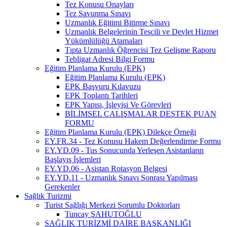
Tez Konusu Onayları
Tez Savunma Sınavı
Uzmanlık Eğitimi Bitirme Sınavı
Uzmanlık Belgelerinin Tescili ve Devlet Hizmet
Yükümlülüğü Atamaları
Tıpta Uzmanlık Öğrencisi Tez Gelişme Raporu
Tebligat Adresi Bilgi Formu
Eğitim Planlama Kurulu (EPK)
Eğitim Planlama Kurulu (EPK)
EPK Başvuru Kılavuzu
EPK Toplantı Tarihleri
EPK Yapısı, İşleyişi Ve Görevleri
BİLİMSEL ÇALIŞMALAR DESTEK PUAN
FORMU
Eğitim Planlama Kurulu (EPK) Dilekçe Örneği
EY.FR.34 - Tez Konusu Hakem Değerlendirme Formu
EY.YD.09 - Tus Sonucunda Yerleşen Asistanların
Başlayış İşlemleri
EY.YD.06 - Asistan Rotasyon Belgesi
EY.YD.11 - Uzmanlık Sınavı Sonrası Yapılması
Gerekenler
Sağlık Turizmi
Turist Sağlığı Merkezi Sorumlu Doktorları
Tuncay ŞAHUTOĞLU
SAĞLIK TURİZMİ DAİRE BAŞKANLIĞI