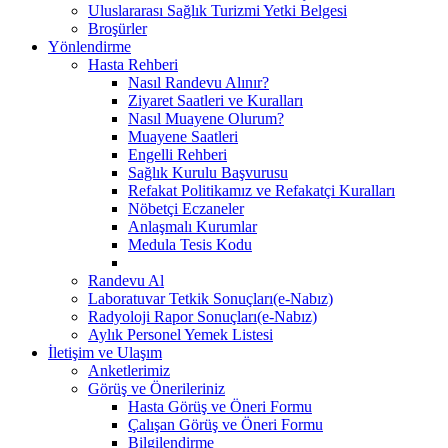
Uluslararası Sağlık Turizmi Yetki Belgesi
Broşürler
Yönlendirme
Hasta Rehberi
Nasıl Randevu Alınır?
Ziyaret Saatleri ve Kuralları
Nasıl Muayene Olurum?
Muayene Saatleri
Engelli Rehberi
Sağlık Kurulu Başvurusu
Refakat Politikamız ve Refakatçi Kuralları
Nöbetçi Eczaneler
Anlaşmalı Kurumlar
Medula Tesis Kodu
Randevu Al
Laboratuvar Tetkik Sonuçları(e-Nabız)
Radyoloji Rapor Sonuçları(e-Nabız)
Aylık Personel Yemek Listesi
İletişim ve Ulaşım
Anketlerimiz
Görüş ve Önerileriniz
Hasta Görüş ve Öneri Formu
Çalışan Görüş ve Öneri Formu
Bilgilendirme