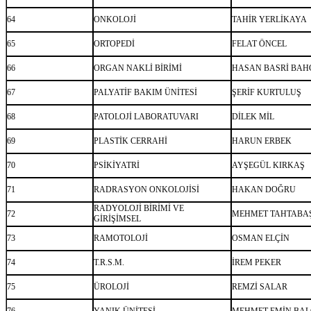
64
ONKOLOJİ
TAHİR YERLİKAYA
65
ORTOPEDİ
FELAT ÖNCEL
66
ORGAN NAKLİ BİRİMİ
HASAN BASRİ BAH
67
PALYATİF BAKIM ÜNİTESİ
ŞERİF KURTULUŞ
68
PATOLOJİ LABORATUVARI
DİLEK MİL
69
PLASTİK CERRAHİ
HARUN ERBEK
70
PSİKİYATRİ
AYŞEGÜL KIRKAŞ
71
RADRASYON ONKOLOJİSİ
HAKAN DOĞRU
RADYOLOJİ BİRİMİ VE
72
MEHMET TAHTABA
GİRİŞİMSEL
73
RAMOTOLOJİ
OSMAN ELÇİN
74
T.R.S.M.
İREM PEKER
75
ÜROLOJİ
REMZİ SALAR
76
YANIK ÜNİTESİ
MEHMET EMİN BAL