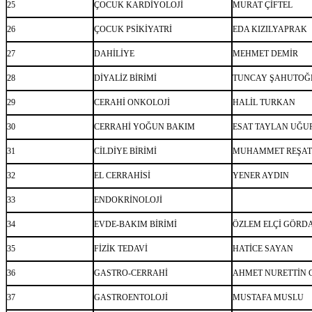
25
ÇOCUK KARDİYOLOJİ
MURAT ÇİFTEL
26
ÇOCUK PSİKİYATRİ
EDA KIZILYAPRAK
27
DAHİLİYE
MEHMET DEMİR
28
DİYALİZ BİRİMİ
TUNCAY ŞAHUTOĞ
29
CERAHİ ONKOLOJİ
HALİL TURKAN
30
CERRAHİ YOĞUN BAKIM
ESAT TAYLAN UĞU
31
CİLDİYE BİRİMİ
MUHAMMET REŞAT
32
EL CERRAHİSİ
YENER AYDIN
33
ENDOKRİNOLOJİ
34
EVDE-BAKIM BİRİMİ
ÖZLEM ELÇİ GÖRD
35
FİZİK TEDAVİ
HATİCE SAYAN
36
GASTRO-CERRAHİ
AHMET NURETTİN 
37
GASTROENTOLOJİ
MUSTAFA MUSLU