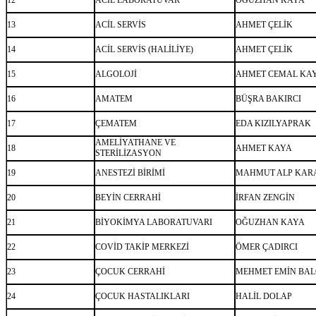
13
ACİL SERVİS
AHMET ÇELİK
14
ACİL SERVİS (HALİLİYE)
AHMET ÇELİK
15
ALGOLOJİ
AHMET CEMAL KA
16
AMATEM
BÜŞRA BAKIRCI
17
ÇEMATEM
EDA KIZILYAPRAK
AMELİYATHANE VE
18
AHMET KAYA
STERİLİZASYON
19
ANESTEZİ BİRİMİ
MAHMUT ALP KAR
20
BEYİN CERRAHİ
İRFAN ZENGİN
21
BİYOKİMYA LABORATUVARI
OĞUZHAN KAYA
22
COVİD TAKİP MERKEZİ
ÖMER ÇADIRCI
23
ÇOCUK CERRAHİ
MEHMET EMİN BAL
24
ÇOCUK HASTALIKLARI
HALİL DOLAP