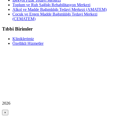
İpekyol Fizik Tedavi Merkezi
Toplum ve Ruh Sağlığı Rehabilitasyon Merkezi
Alkol ve Madde Bağımlılığı Tedavi Merkezi (AMATEM)
Çocuk ve Ergen Madde Bağımlılığı Tedavi Merkezi
(ÇEMATEM)
Tıbbi Birimler
Kliniklerimiz
Özellikli Hizmetler
2026
×