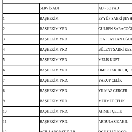
SERVİS ADI
AD - SOYAD
1
BAŞHEKİM
EYYÜP SABRİ ŞEY
2
BAŞHEKİM YRD.
GÜLBEN SARAÇOĞ
3
BAŞHEKİM YRD
ESAT TAYLAN UĞU
4
BAŞHEKİM YRD
BÜLENT SABRİ KES
5
BAŞHEKİM YRD.
MELİS KURT
6
BAŞHEKİM YRD.
ÖMER FARUK ÇİÇE
7
BAŞHEKİM YRD.
YAKUP ÇELİK
8
BAŞHEKİM YRD.
YILMAZ GERGER
9
BAŞHEKİM YRD.
MEHMET ÇELİK
10
BAŞHEKİM YRD.
AHMET ÇELİK
11
BAŞHEKİM YRD.
ABDULAZİZ AKIL
12
ACİL LABORATUVAR
OĞUZHAN KAYA