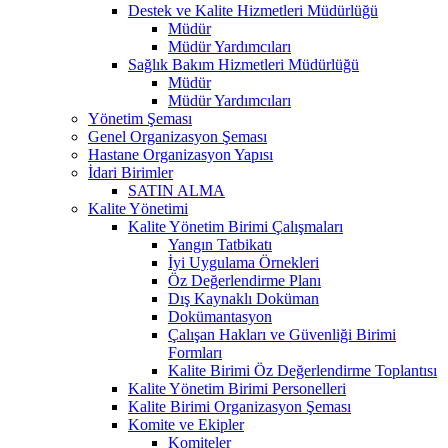
Destek ve Kalite Hizmetleri Müdürlüğü
Müdür
Müdür Yardımcıları
Sağlık Bakım Hizmetleri Müdürlüğü
Müdür
Müdür Yardımcıları
Yönetim Şeması
Genel Organizasyon Şeması
Hastane Organizasyon Yapısı
İdari Birimler
SATIN ALMA
Kalite Yönetimi
Kalite Yönetim Birimi Çalışmaları
Yangın Tatbikatı
İyi Uygulama Örnekleri
Öz Değerlendirme Planı
Dış Kaynaklı Doküman
Dokümantasyon
Çalışan Hakları ve Güvenliği Birimi
Formları
Kalite Birimi Öz Değerlendirme Toplantısı
Kalite Yönetim Birimi Personelleri
Kalite Birimi Organizasyon Şeması
Komite ve Ekipler
Komiteler