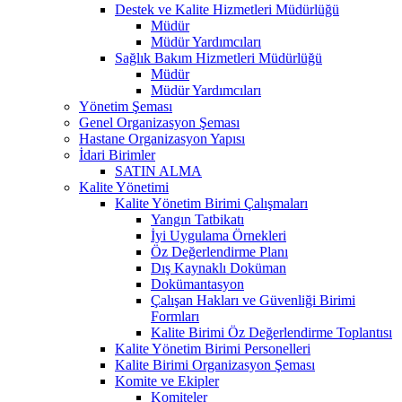
Destek ve Kalite Hizmetleri Müdürlüğü
Müdür
Müdür Yardımcıları
Sağlık Bakım Hizmetleri Müdürlüğü
Müdür
Müdür Yardımcıları
Yönetim Şeması
Genel Organizasyon Şeması
Hastane Organizasyon Yapısı
İdari Birimler
SATIN ALMA
Kalite Yönetimi
Kalite Yönetim Birimi Çalışmaları
Yangın Tatbikatı
İyi Uygulama Örnekleri
Öz Değerlendirme Planı
Dış Kaynaklı Doküman
Dokümantasyon
Çalışan Hakları ve Güvenliği Birimi
Formları
Kalite Birimi Öz Değerlendirme Toplantısı
Kalite Yönetim Birimi Personelleri
Kalite Birimi Organizasyon Şeması
Komite ve Ekipler
Komiteler