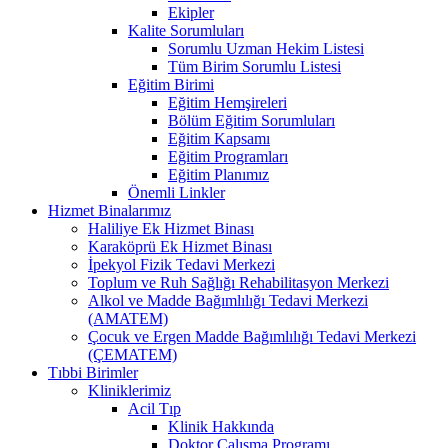
Ekipler
Kalite Sorumluları
Sorumlu Uzman Hekim Listesi
Tüm Birim Sorumlu Listesi
Eğitim Birimi
Eğitim Hemşireleri
Bölüm Eğitim Sorumluları
Eğitim Kapsamı
Eğitim Programları
Eğitim Planımız
Önemli Linkler
Hizmet Binalarımız
Haliliye Ek Hizmet Binası
Karaköprü Ek Hizmet Binası
İpekyol Fizik Tedavi Merkezi
Toplum ve Ruh Sağlığı Rehabilitasyon Merkezi
Alkol ve Madde Bağımlılığı Tedavi Merkezi
(AMATEM)
Çocuk ve Ergen Madde Bağımlılığı Tedavi Merkezi
(ÇEMATEM)
Tıbbi Birimler
Kliniklerimiz
Acil Tıp
Klinik Hakkında
Doktor Çalışma Programı