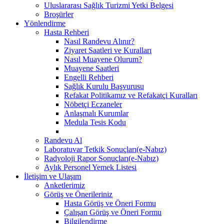
Uluslararası Sağlık Turizmi Yetki Belgesi
Broşürler
Yönlendirme
Hasta Rehberi
Nasıl Randevu Alınır?
Ziyaret Saatleri ve Kuralları
Nasıl Muayene Olurum?
Muayene Saatleri
Engelli Rehberi
Sağlık Kurulu Başvurusu
Refakat Politikamız ve Refakatçi Kuralları
Nöbetçi Eczaneler
Anlaşmalı Kurumlar
Medula Tesis Kodu
Randevu Al
Laboratuvar Tetkik Sonuçları(e-Nabız)
Radyoloji Rapor Sonuçları(e-Nabız)
Aylık Personel Yemek Listesi
İletişim ve Ulaşım
Anketlerimiz
Görüş ve Önerileriniz
Hasta Görüş ve Öneri Formu
Çalışan Görüş ve Öneri Formu
Bilgilendirme