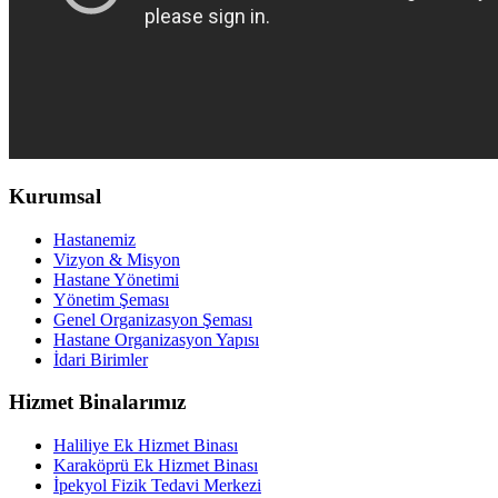
Kurumsal
Hastanemiz
Vizyon & Misyon
Hastane Yönetimi
Yönetim Şeması
Genel Organizasyon Şeması
Hastane Organizasyon Yapısı
İdari Birimler
Hizmet Binalarımız
Haliliye Ek Hizmet Binası
Karaköprü Ek Hizmet Binası
İpekyol Fizik Tedavi Merkezi