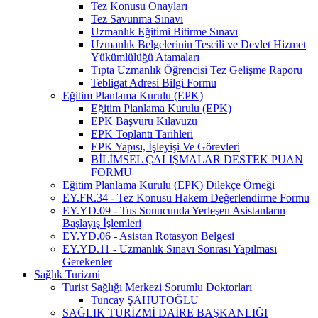
Tez Konusu Onayları
Tez Savunma Sınavı
Uzmanlık Eğitimi Bitirme Sınavı
Uzmanlık Belgelerinin Tescili ve Devlet Hizmet
Yükümlülüğü Atamaları
Tıpta Uzmanlık Öğrencisi Tez Gelişme Raporu
Tebligat Adresi Bilgi Formu
Eğitim Planlama Kurulu (EPK)
Eğitim Planlama Kurulu (EPK)
EPK Başvuru Kılavuzu
EPK Toplantı Tarihleri
EPK Yapısı, İşleyişi Ve Görevleri
BİLİMSEL ÇALIŞMALAR DESTEK PUAN
FORMU
Eğitim Planlama Kurulu (EPK) Dilekçe Örneği
EY.FR.34 - Tez Konusu Hakem Değerlendirme Formu
EY.YD.09 - Tus Sonucunda Yerleşen Asistanların
Başlayış İşlemleri
EY.YD.06 - Asistan Rotasyon Belgesi
EY.YD.11 - Uzmanlık Sınavı Sonrası Yapılması
Gerekenler
Sağlık Turizmi
Turist Sağlığı Merkezi Sorumlu Doktorları
Tuncay ŞAHUTOĞLU
SAĞLIK TURİZMİ DAİRE BAŞKANLIĞI