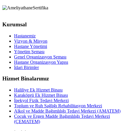
Kurumsal
Hastanemiz
Vizyon & Misyon
Hastane Yönetimi
Yönetim Şeması
Genel Organizasyon Şeması
Hastane Organizasyon Yapısı
İdari Birimler
Hizmet Binalarımız
Haliliye Ek Hizmet Binası
Karaköprü Ek Hizmet Binası
İpekyol Fizik Tedavi Merkezi
Toplum ve Ruh Sağlığı Rehabilitasyon Merkezi
Alkol ve Madde Bağımlılığı Tedavi Merkezi (AMATEM)
Çocuk ve Ergen Madde Bağımlılığı Tedavi Merkezi
(ÇEMATEM)