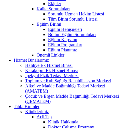
Ekipler
Kalite Sorumluları
Sorumlu Uzman Hekim Listesi
Tüm Birim Sorumlu Listesi
Eğitim Birimi
Eğitim Hemşireleri
Bölüm Eğitim Sorumluları
Eğitim Kapsamı
Eğitim Programları
Eğitim Planımız
Önemli Linkler
Hizmet Binalarımız
Haliliye Ek Hizmet Binası
Karaköprü Ek Hizmet Binası
İpekyol Fizik Tedavi Merkezi
Toplum ve Ruh Sağlığı Rehabilitasyon Merkezi
Alkol ve Madde Bağımlılığı Tedavi Merkezi
(AMATEM)
Çocuk ve Ergen Madde Bağımlılığı Tedavi Merkezi
(ÇEMATEM)
Tıbbi Birimler
Kliniklerimiz
Acil Tıp
Klinik Hakkında
Doktor Çalışma Programı