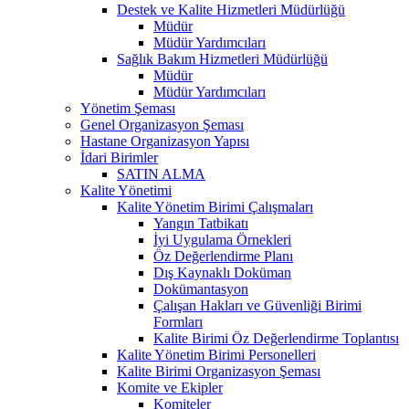
Destek ve Kalite Hizmetleri Müdürlüğü
Müdür
Müdür Yardımcıları
Sağlık Bakım Hizmetleri Müdürlüğü
Müdür
Müdür Yardımcıları
Yönetim Şeması
Genel Organizasyon Şeması
Hastane Organizasyon Yapısı
İdari Birimler
SATIN ALMA
Kalite Yönetimi
Kalite Yönetim Birimi Çalışmaları
Yangın Tatbikatı
İyi Uygulama Örnekleri
Öz Değerlendirme Planı
Dış Kaynaklı Doküman
Dokümantasyon
Çalışan Hakları ve Güvenliği Birimi
Formları
Kalite Birimi Öz Değerlendirme Toplantısı
Kalite Yönetim Birimi Personelleri
Kalite Birimi Organizasyon Şeması
Komite ve Ekipler
Komiteler