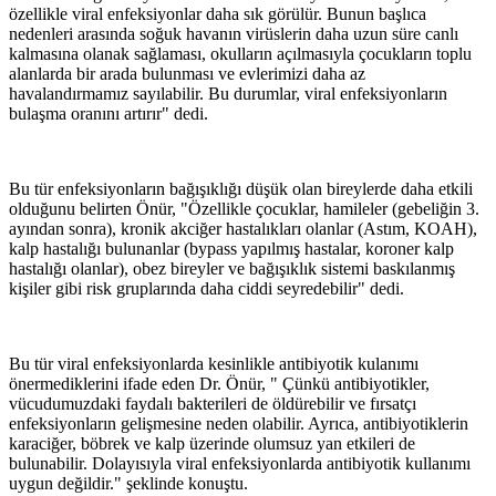
özellikle viral enfeksiyonlar daha sık görülür. Bunun başlıca
nedenleri arasında soğuk havanın virüslerin daha uzun süre canlı
kalmasına olanak sağlaması, okulların açılmasıyla çocukların toplu
alanlarda bir arada bulunması ve evlerimizi daha az
havalandırmamız sayılabilir. Bu durumlar, viral enfeksiyonların
bulaşma oranını artırır" dedi.
Bu tür enfeksiyonların bağışıklığı düşük olan bireylerde daha etkili
olduğunu belirten Önür, "Özellikle çocuklar, hamileler (gebeliğin 3.
ayından sonra), kronik akciğer hastalıkları olanlar (Astım, KOAH),
kalp hastalığı bulunanlar (bypass yapılmış hastalar, koroner kalp
hastalığı olanlar), obez bireyler ve bağışıklık sistemi baskılanmış
kişiler gibi risk gruplarında daha ciddi seyredebilir" dedi.
Bu tür viral enfeksiyonlarda kesinlikle antibiyotik kulanımı
önermediklerini ifade eden Dr. Önür, " Çünkü antibiyotikler,
vücudumuzdaki faydalı bakterileri de öldürebilir ve fırsatçı
enfeksiyonların gelişmesine neden olabilir. Ayrıca, antibiyotiklerin
karaciğer, böbrek ve kalp üzerinde olumsuz yan etkileri de
bulunabilir. Dolayısıyla viral enfeksiyonlarda antibiyotik kullanımı
uygun değildir." şeklinde konuştu.