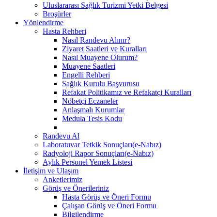
Uluslararası Sağlık Turizmi Yetki Belgesi
Broşürler
Yönlendirme
Hasta Rehberi
Nasıl Randevu Alınır?
Ziyaret Saatleri ve Kuralları
Nasıl Muayene Olurum?
Muayene Saatleri
Engelli Rehberi
Sağlık Kurulu Başvurusu
Refakat Politikamız ve Refakatçi Kuralları
Nöbetçi Eczaneler
Anlaşmalı Kurumlar
Medula Tesis Kodu
Randevu Al
Laboratuvar Tetkik Sonuçları(e-Nabız)
Radyoloji Rapor Sonuçları(e-Nabız)
Aylık Personel Yemek Listesi
İletişim ve Ulaşım
Anketlerimiz
Görüş ve Önerileriniz
Hasta Görüş ve Öneri Formu
Çalışan Görüş ve Öneri Formu
Bilgilendirme