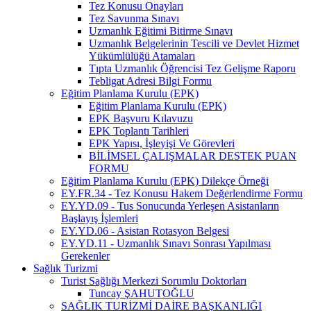
Tez Konusu Onayları
Tez Savunma Sınavı
Uzmanlık Eğitimi Bitirme Sınavı
Uzmanlık Belgelerinin Tescili ve Devlet Hizmet
Yükümlülüğü Atamaları
Tıpta Uzmanlık Öğrencisi Tez Gelişme Raporu
Tebligat Adresi Bilgi Formu
Eğitim Planlama Kurulu (EPK)
Eğitim Planlama Kurulu (EPK)
EPK Başvuru Kılavuzu
EPK Toplantı Tarihleri
EPK Yapısı, İşleyişi Ve Görevleri
BİLİMSEL ÇALIŞMALAR DESTEK PUAN
FORMU
Eğitim Planlama Kurulu (EPK) Dilekçe Örneği
EY.FR.34 - Tez Konusu Hakem Değerlendirme Formu
EY.YD.09 - Tus Sonucunda Yerleşen Asistanların
Başlayış İşlemleri
EY.YD.06 - Asistan Rotasyon Belgesi
EY.YD.11 - Uzmanlık Sınavı Sonrası Yapılması
Gerekenler
Sağlık Turizmi
Turist Sağlığı Merkezi Sorumlu Doktorları
Tuncay ŞAHUTOĞLU
SAĞLIK TURİZMİ DAİRE BAŞKANLIĞI