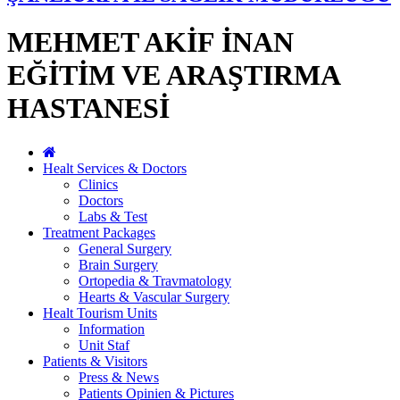
MEHMET AKİF İNAN
EĞİTİM VE ARAŞTIRMA
HASTANESİ
Healt Services & Doctors
Clinics
Doctors
Labs & Test
Treatment Packages
General Surgery
Brain Surgery
Ortopedia & Travmatology
Hearts & Vascular Surgery
Healt Tourism Units
Information
Unit Staf
Patients & Visitors
Press & News
Patients Opinien & Pictures