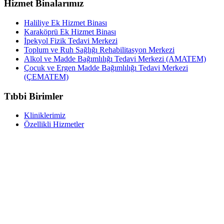
Hizmet Binalarımız
Haliliye Ek Hizmet Binası
Karaköprü Ek Hizmet Binası
İpekyol Fizik Tedavi Merkezi
Toplum ve Ruh Sağlığı Rehabilitasyon Merkezi
Alkol ve Madde Bağımlılığı Tedavi Merkezi (AMATEM)
Çocuk ve Ergen Madde Bağımlılığı Tedavi Merkezi
(ÇEMATEM)
Tıbbi Birimler
Kliniklerimiz
Özellikli Hizmetler