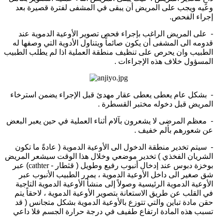
وعيه ويجب على المريض أن يبقى في المشفى لفترة قصيرة بعد
إجراء الفحص.
- على المريض الراغب بإجراء فحص تصوير الأوعية الدموية عند
قدومه الى المشفى أن يكون صائماً ويتناول الأدوية التي وصفها له
الطبيب وان يحرص على تنظيف منطقة العملية اذا لم يطلب الطبيب
المسؤول خلاف هذه الإجراءات .
- بشكل عام يعطى يعطى عقار مهدئ قبل الإجراء يضمن استرخاء
المريض قبل دخوله مختبر القسطرة .
- معظم المرضى لا يشعرون بآلام أثناء العملية في حين يعبر البعض
عن شعورهم بألم خفيف .
- سيتم تخدير منطقة الدخول الى الأوعية الدموية ( عادةً ما تكون
الشريان الفخذي ) تخدير موضعي وخلال هذا الوقت سيشعر المريض
بوخزة دبوس عند إدخال أنبوب رفيع وطويل ( قثطار -
cathter
) عبر
شق صغير الى داخل الأوعية الدموية ، يمرر الطبيب الأنبوب عبر
الأوعية الدموية الرئيسية وصولاً إلى منشأ الأوعية الدموية التاجية
في القلب عن طريق الاستعانة بتصوير الأوعية الدموية ، لاحقاً يتم
حقن مادة تباين والتي تتوزع بالأوعية الدموية بشكل متجانس ( قد
تسبب هذه المادة ارتفاع طفيف في درجة حرارة الجسم فلا داعي