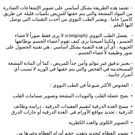
- تعتمد هذه الطريقة بشكل أساسي على تصوير الإشعاعات الصادرة
من المواد المشعة والتي يتم حقنها للمريض بكميات قليلة عن طريق
كاميرا جاما . ويعتبر الطب النووي من أحدث التقنيات التي توصل
اليها العلم .
- بفضل الطب النووي
scintigraphy
لا نرى فقط صوراً لأعضاء
الجسم ، ولكننا أصبحنا نرى كيف تقوم أعضاء الجسم بوظائفها
الحيوية ، أي أن هذه التقنية بشكل أساسي ، هي تقنية الحصول على
صور وظيفية لأعضاء الجسم .
- يعتبر تدقيق غير مؤلم وآمن جداً للمريض ، كما أن المادة المشعة
المستخدمة في الفحص والتي يتم حقنها في الوريد لا تسبب أي
أضرار جانبية .
- الفحوص الأكثر شيوعاً في الطب النووي :
• نضح عضلة القلب والنويدات المشعة وتصوير صمامات القلب
• مسح الغدة الدرقية لتقييم العقيدات الدرقية ، دراسة وظائف
الدرقية ، تحديد مواقع الأورام في الغدة الدرقية أو جارات الدرق
• التصوير الكلوي والغدد الكظرية
• تصوير العظام لتحديد وتقدير حجم أورام العظام وغيرها من