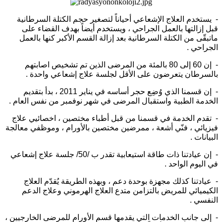
- يستخدم العلاج الإشعاعي أحياناً لتصغير حجم الكتلة السرطانية
قبل إزالتها بالعمل الجراحي ، ويستخدم أيضاً بهدف القضاء على
ماتبقّى من الكتلة السرطانية بعد إزالة القسم الأكبر كنها بالعمل
الجراحي .
- إن 60 إلى 80 بالمئة من المرضى الذين تم تشخيص اصابتهم
بالسرطان يتعرضون على الأقل لجلسة علاج إشعاعي واحدة .
- إن قسمنا الذي وُضِع حجر أساسه في يناير 2011 ، بدأ بتقديم
الخدمة الطبية واستقبال المرضى في شهر نوفمبر من نفس العام .
- تقدم الخدمة في قسمنا من قبل أطباء مختصين ، اخصائيي علاج
فيزيائي ، فنّي أشعة ، ممرضين مختصين بالأورام ، وموظفي معالجة
البيانات .
- إن عيادتنا ذات طاقة استيعابية تقدر ب /50/ جلسة علاج إشعاعي
في اليوم الواحد .
- عيادتنا كذلك مجهزة بوحدة دعم ، وبهذه الطريقة يُقدّم العلاج
الكيميائي للمريض بالتزامن متدع العلاج الهرموني وعلاج الدعم
النفسي .
- إلى جانب الخدمات التي يقدمها قسم الأورام للمرضى الخارجيين ،