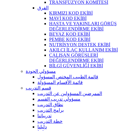
TRANSFÜZYON KOMİTESİ
الفرق
KIRMIZI KOD EKİBİ
MAVİ KOD EKİBİ
HASTA VE YAKINLARI GÖRÜŞ
DEĞERLENDİRME EKİBİ
BEYAZ KOD EKİBİ
PEMBE KOD EKİBİ
NUTRİSYON DESTEK EKİBİ
AKILCI İLAÇ KULLANIM EKİBİ
ÇALIŞAN GÖRÜŞLERİ
DEĞERLENDİRME EKİBİ
BİLGİ GÜVENLİĞİ EKİBİ
مسؤولي الجودة
قائمة الطبيب المختص المسؤول
قائمة الأقسام المسؤولة
قسم التدريب
الممرضين المسؤولين عن التدريب
مسؤولي تدريب القسم
نطاق التدريب
برامج التدريب
تدريباتنا
خطة التدريب
دليلنا