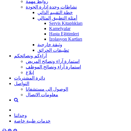
روابط مهمة
نشاطات وحدة إدارة الجودة
خطة التقييم الذاتي
أمثلة التطبيق المثالي
Servis Kitaplıkları
Kamelyalar
Hasta Eğitimleri
İzolasyon Kartları
وثيقة خارجية
تطبيقات الحرائق
آراءكم ونصائحكم
استمارة آراء ونصائح المريض
استمارة آراء ونصائح الموظف
إبلاغ
دائرة المشتريات
التواصل
الوصول الى مستشفانا
معلومات الاتصال
وحداتنا
خدمات طبية خاصة