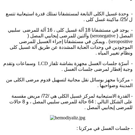
- وحدة غسيل الكلى التابعة لمستشفانا تمتلك قدرة استيعابية تتسع
ل /25/ ماكينة غسل كلى .
- يوجد في مستشفانا 18 آلة غسيل كلى ، 16 آلة للمرضى سلبيي
المصل (
seronegative
) وآلتين للمرضى إيجابيي المصل (
seropositive
) . ويمكن في مستشفانا إجراء الغسيل للمرضى
الموجودين في وحدات العناية المشددة عن طريق آلة غسيل كلى
ونظام تغيير المياه .
- أسرّة جلسات الغسل مجهزة بشاشة تلفاز
LCD
وسماعات وتقدم
وجبة إفطار لمرضى جلسات الغسل .
- مركزنا مجهز بوسائل نقل مجانية لتسهيل قدوم مرضى الكلى من
المدينة وضواحيها .
- القدرة الاستيعابية لمركز غسيل الكلى هي /72/ مريض مقسمة
على الشكل التالي : 64 حالة للمرضى سلبيي المصل ، و 8 حالات
للمرضى إيجابيي المصل .
- جلسات الغسل في مركزنا :