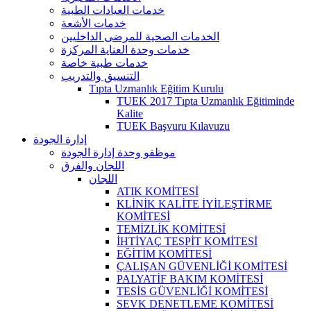
خدمات العيادات الطبية
خدمات الأشعة
الخدمات الصحية للمرضى الداخليين
خدمات وحدة العناية المركزة
خدمات طبية خاصة
التنسيق والتدريب
Tıpta Uzmanlık Eğitim Kurulu
TUEK 2017 Tıpta Uzmanlık Eğitiminde
Kalite
TUEK Başvuru Kılavuzu
إدارة الجودة
موظفو وحدة إدارة الجودة
اللجان والفرق
اللجان
ATIK KOMİTESİ
KLİNİK KALİTE İYİLEŞTİRME
KOMİTESİ
TEMİZLİK KOMİTESİ
İHTİYAÇ TESPİT KOMİTESİ
EĞİTİM KOMİTESİ
ÇALIŞAN GÜVENLİĞİ KOMİTESİ
PALYATİF BAKIM KOMİTESİ
TESİS GÜVENLİĞİ KOMİTESİ
SEVK DENETLEME KOMİTESİ